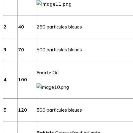
2
40
250 particules bleues
3
70
500 particules bleues
Emote
Oï !
4
100
5
120
500 particules bleues
Babiole
Coque d'œuf brillante