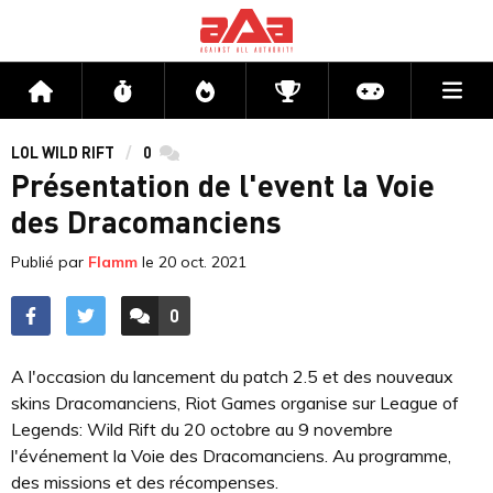
Me
Accueil
Flux
Directs
Compétitions
Actu jeux v
LOL WILD RIFT
0
commentaires
Présentation de l'event la Voie
des Dracomanciens
Publié par
Flamm
le
20 oct. 2021
0
ACCÉDER AUX
COMMENTAIRES
A l'occasion du lancement du patch 2.5 et des nouveaux
skins Dracomanciens, Riot Games organise sur League of
Legends: Wild Rift du 20 octobre au 9 novembre
l'événement la Voie des Dracomanciens. Au programme,
des missions et des récompenses.