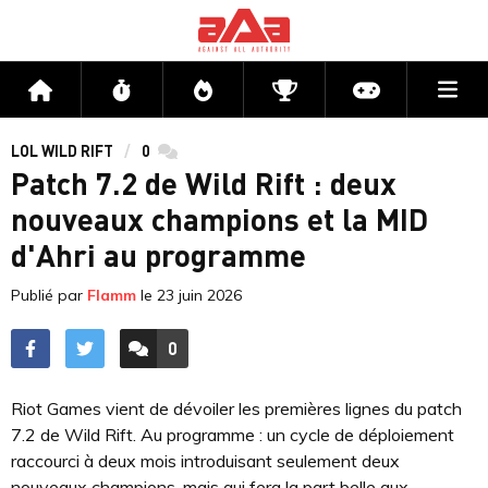
Me
Accueil
Flux
Directs
Compétitions
Actu jeux v
LOL WILD RIFT
0
commentaires
Patch 7.2 de Wild Rift : deux
nouveaux champions et la MID
d'Ahri au programme
Publié par
Flamm
le
23 juin 2026
0
ACCÉDER AUX
COMMENTAIRES
Riot Games vient de dévoiler les premières lignes du patch
7.2 de Wild Rift. Au programme : un cycle de déploiement
raccourci à deux mois introduisant seulement deux
nouveaux champions, mais qui fera la part belle aux