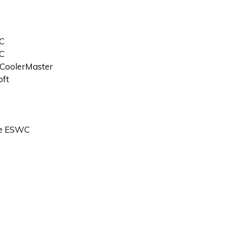
WC
WC
 CoolerMaster
oft
ne ESWC