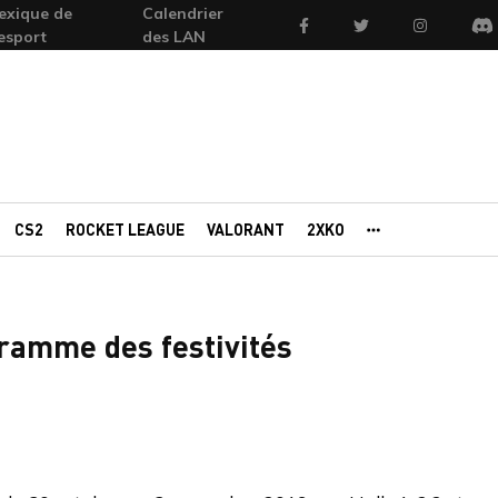
exique de
Calendrier
Facebook
Twitter
Instagram
'esport
des LAN
Di
CS2
ROCKET LEAGUE
VALORANT
2XKO
AUTRES PORTAI
ramme des festivités