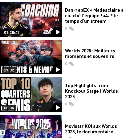
Dan « apEX » Madesclaire a
coaché l'équipe *aAa* le
temps d'un stream
0
commentaires
01:28:47
Worlds 2025 : Meilleurs
moments et souvenirs
0
commentaires
21:32
Top Highlights from
Knockout Stage | Worlds
2025
0
commentaires
08:06
Movistar KOI aux Worlds
2025, le documentaire