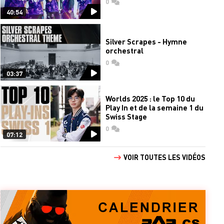
0
commentaires
40:54
Silver Scrapes - Hymne
orchestral
0
commentaires
03:37
Worlds 2025 : le Top 10 du
Play In et de la semaine 1 du
Swiss Stage
0
commentaires
07:12
VOIR TOUTES LES VIDÉOS