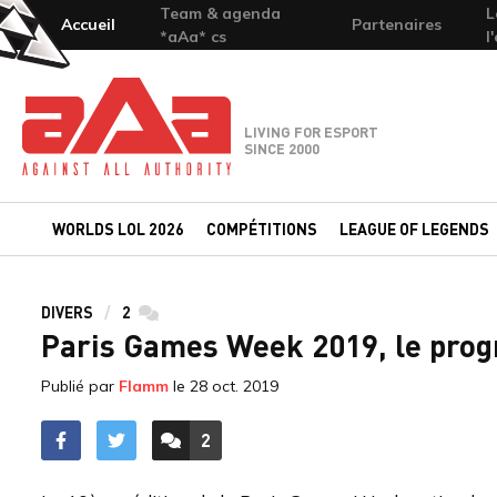
Team & agenda
L
Accueil
Partenaires
*aAa* cs
l
Team-aAa - against All authority
LIVING FOR ESPORT
SINCE 2000
WORLDS LOL 2026
COMPÉTITIONS
LEAGUE OF LEGENDS
DIVERS
2
commentaires
Paris Games Week 2019, le prog
Publié par
Flamm
le
28 oct. 2019
2
ACCÉDER AUX
COMMENTAIRES