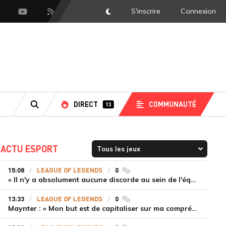
S'inscrire
Connexion
DarkMode
scord
Youtube
Flux RSS
LS
DIRECT
COMMUNAUTÉ
13
RECHERCHE
ACTU ESPORT
15:08
LEAGUE OF LEGENDS
0
commentaires
« Il n'y a absolument aucune discorde au sein de l'équipe » Tom justifie la titularisation de Painter malgré la défaite de T1
13:33
LEAGUE OF LEGENDS
0
commentaires
Maynter : « Mon but est de capitaliser sur ma compréhension du jeu plutôt que sur ma mécanique pure »