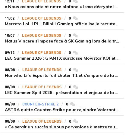
12:11
LEAGUE OF LEGENDS
0
commentaires
« Nous avions atteint notre plafond » Isma décrypte le renouveau de GiantX et la victoire face à Movistar KOI
11:02
LEAGUE OF LEGENDS
0
commentaires
Mercato LoL LPL : Bilibili Gaming officialise le recrutement de Flandre sur la toplane
10:07
LEAGUE OF LEGENDS
0
commentaires
Natus Vincere s'impose face à SK Gaming lors de la troisième semaine du LEC Summer Split 2026
09:12
LEAGUE OF LEGENDS
0
commentaires
LEC Summer 2026 : GIANTX surclasse Movistar KOI et se fait une place sur le podium
08/08
LEAGUE OF LEGENDS
0
commentaires
Hanwha Life Esports fait chuter T1 et s'empare de la deuxième place du Legend Group
08/08
LEAGUE OF LEGENDS
0
commentaires
LEC Summer Split 2026 : présentation et enjeux de la troisième semaine de compétition
08/08
COUNTER-STRIKE 2
0
commentaires
ASTRA quitte Counter-Strike pour rejoindre Valorant et la scène compétitive Game Changers
08/08
LEAGUE OF LEGENDS
0
commentaires
« Ce serait un succès si nous parvenions à mettre tous les joueurs à niveau pour espérer atteindre les playoffs », Nukeduck et Mithy après la victoire de Team Heretics