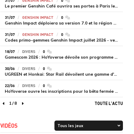
31/07
GENSHIN IMPACT
0
commentaires
Le premier Genshin Café ouvrira ses portes à Paris le 14 août
31/07
GENSHIN IMPACT
0
commentaires
Genshin Impact déploiera sa version 7.0 et la région de Snezhnaya le 12 août
31/07
GENSHIN IMPACT
0
commentaires
Codes primo-gemmes Genshin Impact juillet 2026 - version 7.0
18/07
DIVERS
0
commentaires
Gamescom 2026 : HoYoverse dévoile son programme et présente deux nouveaux jeux inédits
30/06
DIVERS
0
commentaires
UGREEN et Honkai: Star Rail dévoilent une gamme d'accessoires de recharge en édition limitée
22/06
DIVERS
0
commentaires
HoYoverse ouvre les inscriptions pour la bêta fermée de Honkai : Nexus Anima
1
/
8
TOUTE L'ACTU
page précédente
page suivante
VIDÉOS