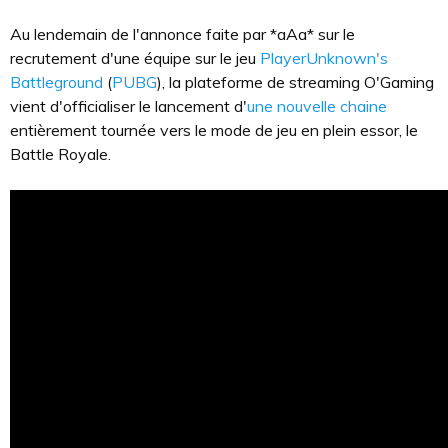
Au lendemain de l'annonce faite par *aAa* sur le
recrutement d'une équipe sur le jeu
PlayerUnknown's
Battleground
(
PUBG
), la plateforme de streaming O'Gaming
vient d'officialiser le lancement d'
une nouvelle chaine
entièrement tournée vers le mode de jeu en plein essor, le
Battle Royale.