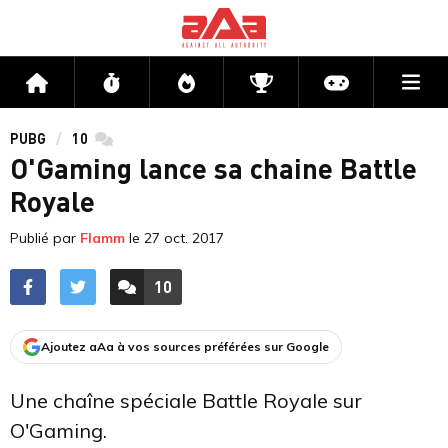
Me
Accueil
Flux
Directs
Compétitions
Actu jeux v
PUBG
10
commentaires
O'Gaming lance sa chaine Battle
Royale
Publié par
Flamm
le
27 oct. 2017
10
ACCÉDER AUX
COMMENTAIRES
Ajoutez aAa à vos sources préférées sur Google
Une chaîne spéciale Battle Royale sur
O'Gaming.