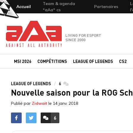
Team & agenda
L
Accueil
Partenaires
*aAa* cs
l
Team-aAa - against All authority
LIVING FOR ESPORT
SINCE 2000
MSI 2026
COMPÉTITIONS
LEAGUE OF LEGENDS
CS2
LEAGUE OF LEGENDS
6
commentaires
Nouvelle saison pour la ROG Sch
Publié par
Zidwait
le
14 janv. 2018
6
ACCÉDER AUX
COMMENTAIRES