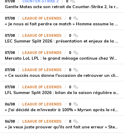
07/08
COUNTER-STRIKE 2
0
commentaires
Gentle Mates acte son retrait de Counter-Strike 2, le roster ibérique libéré
07/08
LEAGUE OF LEGENDS
0
commentaires
« Je nous ai fait perdre ce match » Homme assume la responsabilité de la défaite de HLE face à Gen.G
07/08
LEAGUE OF LEGENDS
0
commentaires
LEC Summer Split 2026 : présentation et enjeux de la troisième semaine de compétition
07/08
LEAGUE OF LEGENDS
0
commentaires
Mercato LoL LPL : le grand ménage continue chez Weibo Gaming, Jiejie quitte le navire au profit de Xiaohao
07/08
LEAGUE OF LEGENDS
0
commentaires
« Ce succès nous donne l'occasion de retrouver un climat beaucoup plus positif » Ryu et Canyon soulagés après la victoire de Gen.G sur HLE
07/08
LEAGUE OF LEGENDS
0
commentaires
LFL Summer Split 2026 : bilan de la saison régulière avec Solary en tête
06/08
LEAGUE OF LEGENDS
0
commentaires
« J'ai décidé de m'investir à 100% » Myrwn après le réveil de Movistar KOI face à Fnatic
06/08
LEAGUE OF LEGENDS
0
commentaires
« Je veux juste prouver qu'ils ont fait une erreur » Stend se confie sur son mercato chaotique et ses ambitions avec Shifters