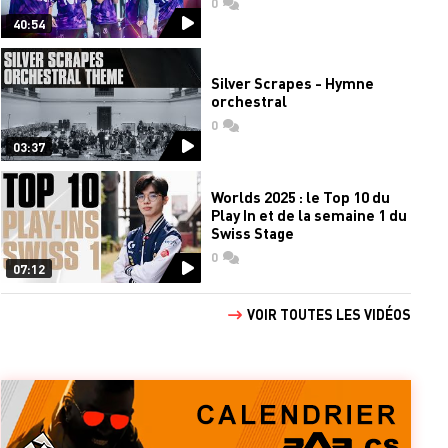
0
commentaires
40:54
Silver Scrapes - Hymne
orchestral
0
commentaires
03:37
Worlds 2025 : le Top 10 du
Play In et de la semaine 1 du
Swiss Stage
0
commentaires
07:12
VOIR TOUTES LES VIDÉOS