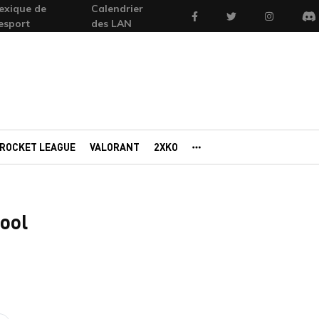
exique de
Calendrier
Facebook
Twitter
Instagram
'esport
des LAN
Di
ROCKET LEAGUE
VALORANT
2XKO
AUTRES PORTAILS
ool