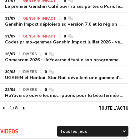
31/07
GENSHIN IMPACT
0
commentaires
Le premier Genshin Café ouvrira ses portes à Paris le 14 août
31/07
GENSHIN IMPACT
0
commentaires
Genshin Impact déploiera sa version 7.0 et la région de Snezhnaya le 12 août
31/07
GENSHIN IMPACT
0
commentaires
Codes primo-gemmes Genshin Impact juillet 2026 - version 7.0
18/07
DIVERS
0
commentaires
Gamescom 2026 : HoYoverse dévoile son programme et présente deux nouveaux jeux inédits
30/06
DIVERS
0
commentaires
UGREEN et Honkai: Star Rail dévoilent une gamme d'accessoires de recharge en édition limitée
22/06
DIVERS
0
commentaires
HoYoverse ouvre les inscriptions pour la bêta fermée de Honkai : Nexus Anima
1
/
8
TOUTE L'ACTU
page précédente
page suivante
VIDÉOS