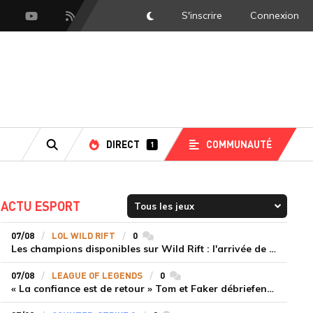
S'inscrire
Connexion
DarkMode
scord
Youtube
Flux RSS
DIRECT
COMMUNAUTÉ
1
RECHERCHE
ACTU ESPORT
07/08
LOL WILD RIFT
0
commentaires
Les champions disponibles sur Wild Rift : l'arrivée de Cho'Gath
07/08
LEAGUE OF LEGENDS
0
commentaires
« La confiance est de retour » Tom et Faker débriefent la victoire convaincante de T1 face à Dplus KIA