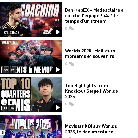
Dan « apEX » Madesclaire a
coaché l'équipe *aAa* le
temps d'un stream
0
commentaires
01:28:47
Worlds 2025 : Meilleurs
moments et souvenirs
0
commentaires
21:32
Top Highlights from
Knockout Stage | Worlds
2025
0
commentaires
08:06
Movistar KOI aux Worlds
2025, le documentaire