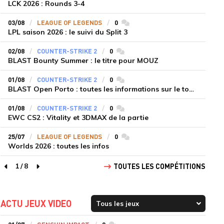
LCK 2026 : Rounds 3-4
03/08
LEAGUE OF LEGENDS
0
commentaires
LPL saison 2026 : le suivi du Split 3
02/08
COUNTER-STRIKE 2
0
commentaires
BLAST Bounty Summer : le titre pour MOUZ
01/08
COUNTER-STRIKE 2
0
commentaires
BLAST Open Porto : toutes les informations sur le tournoi
01/08
COUNTER-STRIKE 2
0
commentaires
EWC CS2 : Vitality et 3DMAX de la partie
25/07
LEAGUE OF LEGENDS
0
commentaires
Worlds 2026 : toutes les infos
1
/
8
TOUTES LES COMPÉTITIONS
page précédente
page suivante
ACTU JEUX VIDEO