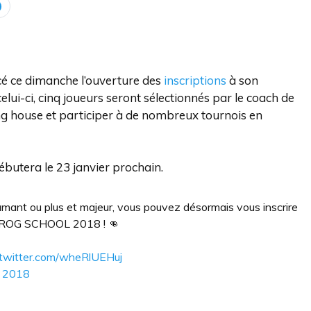
cé ce dimanche l’ouverture des
inscriptions
à son
celui-ci, cinq joueurs seront sélectionnés par le coach de
ng house et participer à de nombreux tournois en
débutera le 23 janvier prochain.
diamant ou plus et majeur, vous pouvez désormais vous inscrire
ion ROG SCHOOL 2018 ! 👊
.twitter.com/wheRlUEHuj
r 2018