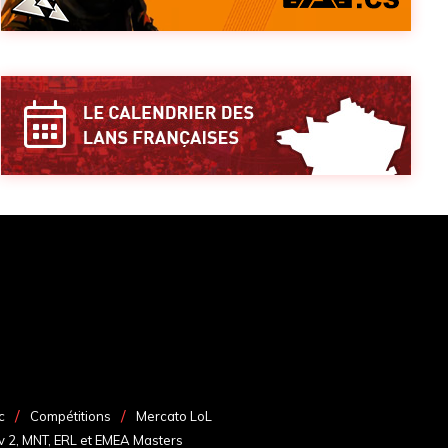
c
Compétitions
Mercato LoL
v 2, MNT, ERL et EMEA Masters