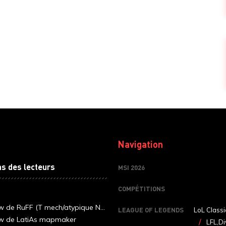
Navigation
ns des lecteurs
MSI 2026
COMPÉTITIONS
ew de RuFF (T mech/atypique N...
LEAGUE OF LEGENDS
LoL Classi
ew de LatiAs mapmaker
LFL,Di