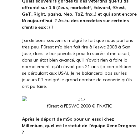
Quels souvenirs gardes tu des vétérans que tu as
affronté sur 1.6 (Zeus, markeloff, Edward, f0rest,
GeT_Right, pasha, Neo, TaZ, fnx..) et qui sont encore
là aujourd'hui ? As-tu des anecdotes sur certains
d'entre eux :) ?
J’ai de bons souvenirs malgré le fait que nous parlions
très peu. F0rest m’a bien fait rire à l’eswc 2008 à San
Jose, dans le bar privatisé pour la soirée, il me disait,
dans un état bien avancé, qu’il n’avait rien à faire la
normalement, qu’il n’avait pas 21 ans (la compétition
se déroulant aux USA). Je ne balancerai pas sur les
joueurs FR malgré le grand nombre de connerie qu’ils
ont pu faire.
f0rest à l'ESWC 2008 © FNATIC
Après le départ de mSx pour un essai chez
Millenium, quel est le statut de l'équipe XenoDragons
?