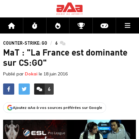
Me
Accueil
Flux
Directs
Compétitions
Actu jeux v
COUNTER-STRIKE: GO
6
commentaires
MaT : "La France est dominante
sur CS:GO"
Publié par
Dokai
le
18 juin 2016
6
ACCÉDER AUX
COMMENTAIRES
Ajoutez aAa à vos sources préférées sur Google