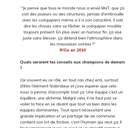
"Je pense que tous le monde nous a envié MaT, que ça
soit des joueurs ou des structures, jamais d'embrouille
avec les coéquipiers même si il a son caractère, il sait
dire les choses sans se fâcher, le coéquipier modèle
toujours présent. En plus avec un humour fin, ça vise
juste sans blesser, ça détend bien l'atmosphère dans
les mauvaises soirées !"
R!Go en 2010
Quels seraient tes conseils aux champions de demain
?
J’ai souvent eu ce rôle, en tout cas chez emL surtout,
d’être l’élément fédérateur et j’ose espérer que cela
nous a permis d’accomplir tout ça. Une équipe c’est un
équilibre, une alchimie. Malgré cela, il ne faut pas se
voiler la face en se disant que tout va bien dans les
équipes dominantes. Tout sport nécessitant une
grande implication et un partage de vie commune
contient son lot de friction, c’est l’humain qui veut ça. Il
faut simplement avoir un recul et un objectif commun,