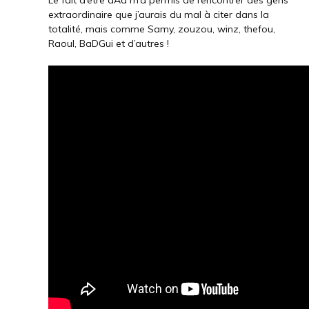
Le fait d’être aAa m’a permis de rencontrer des gens
extraordinaire que j’aurais du mal à citer dans la
totalité, mais comme Samy, zouzou, winz, thefou,
Raoul, BaDGui et d’autres !