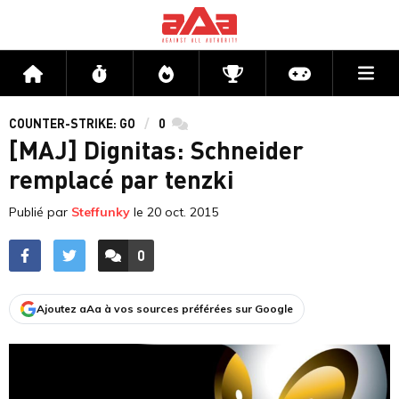
Me
Accueil
Flux
Directs
Compétitions
Actu jeux v
COUNTER-STRIKE: GO
0
commentaires
[MAJ] Dignitas: Schneider
remplacé par tenzki
Publié par
Steffunky
le
20 oct. 2015
0
ACCÉDER AUX
COMMENTAIRES
Ajoutez aAa à vos sources préférées sur Google