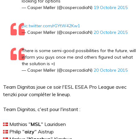
looking for options
— Casper Møller (@caspercadiaN)
19 Octobre 2015
pic.twitter.com/rGYtW42Kw1
— Casper Møller (@caspercadiaN)
20 Octobre 2015
There is some semi-good possibilities for the future, will
inform you guys once me and others figured out what
the solution is =)
— Casper Møller (@caspercadiaN)
20 Octobre 2015
Team Dignitas joue ce soir l'ESL ESEA Pro League avec
tenzki pour compléter le lineup.
Team Dignitas, c'est pour l'instant :
Mathias "
MSL
" Lauridsen
Philip "
aizy
" Aistrup