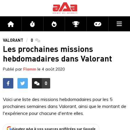
Me
Accueil
Flux
Directs
Compétitions
Actu jeux v
VALORANT
0
commentaires
Les prochaines missions
hebdomadaires dans Valorant
Publié par
Flamm
le
4 août 2020
0
ACCÉDER AUX
COMMENTAIRES
Voici une liste des missions hebdomadaires pour les 5
prochaines semaines dans Valorant, ainsi que le montant de
l'expérience pour chacune d'entre elles.
Ajoutez aAa à vos sources préférées sur Google