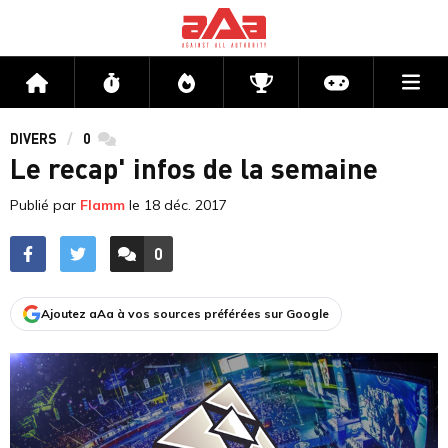
Me
Accueil
Flux
Directs
Compétitions
Actu jeux v
DIVERS
0
commentaires
Le recap' infos de la semaine
Publié par
Flamm
le
18 déc. 2017
0
ACCÉDER AUX
COMMENTAIRES
Ajoutez aAa à vos sources préférées sur Google