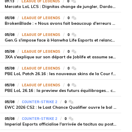
09:13
LEAGUE OF LEGENDS
0
commentaires
Mercato LoL LCS : Dignitas change de jungler, Dardoch fait son retour en LCS, eXyu annonce sa retraite
05/08
LEAGUE OF LEGENDS
0
commentaires
BrokenBlade : « Nous avons fait beaucoup d'erreurs bêtes, mais une victoire reste une victoire et c'est une chose dont on peut se réjouir »
05/08
LEAGUE OF LEGENDS
0
commentaires
Gen.G s'impose face à Hanwha Life Esports et relance sa dynamique en LCK
05/08
LEAGUE OF LEGENDS
0
commentaires
3XA s'explique sur son départ de Joblife et assume ses torts
05/08
LEAGUE OF LEGENDS
0
commentaires
PBE LoL Patch 26.16 : les nouveaux skins de la Cour féérique
05/08
LEAGUE OF LEGENDS
0
commentaires
PBE LoL 26.16 : la preview des futurs équilibrages... coup d'arrêt pour les supports roamers
05/08
COUNTER-STRIKE 2
0
commentaires
EWC 2026 CS2 : le Last Chance Qualifier ouvre le bal à Paris du 7 au 9 août
05/08
COUNTER-STRIKE 2
0
commentaires
Imperial Esports officialise l'arrivée de tacitus au poste d'entraîneur