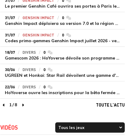
31/07
GENSHIN IMPACT
0
commentaires
Le premier Genshin Café ouvrira ses portes à Paris le 14 août
31/07
GENSHIN IMPACT
0
commentaires
Genshin Impact déploiera sa version 7.0 et la région de Snezhnaya le 12 août
31/07
GENSHIN IMPACT
0
commentaires
Codes primo-gemmes Genshin Impact juillet 2026 - version 7.0
18/07
DIVERS
0
commentaires
Gamescom 2026 : HoYoverse dévoile son programme et présente deux nouveaux jeux inédits
30/06
DIVERS
0
commentaires
UGREEN et Honkai: Star Rail dévoilent une gamme d'accessoires de recharge en édition limitée
22/06
DIVERS
0
commentaires
HoYoverse ouvre les inscriptions pour la bêta fermée de Honkai : Nexus Anima
1
/
8
TOUTE L'ACTU
page précédente
page suivante
VIDÉOS