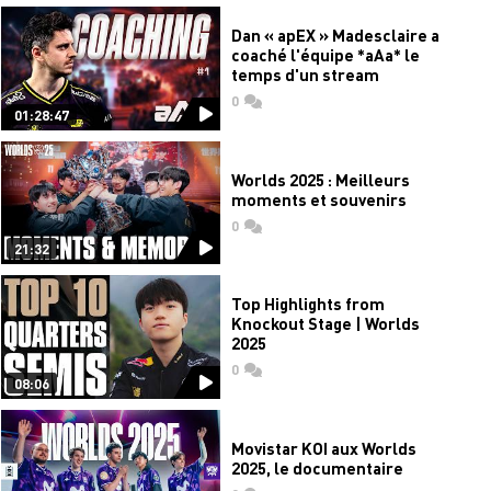
Dan « apEX » Madesclaire a
coaché l'équipe *aAa* le
temps d'un stream
0
commentaires
01:28:47
Worlds 2025 : Meilleurs
moments et souvenirs
0
commentaires
21:32
Top Highlights from
Knockout Stage | Worlds
2025
0
commentaires
08:06
Movistar KOI aux Worlds
2025, le documentaire