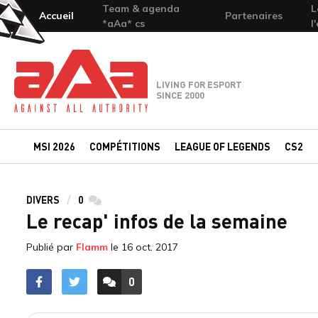
Team & agenda
L
Accueil
Partenaires
*aAa* cs
l
Team-aAa - against All authority
LIVING FOR ESPORT
SINCE 2000
MSI 2026
COMPÉTITIONS
LEAGUE OF LEGENDS
CS2
DIVERS
0
commentaires
Le recap' infos de la semaine
Publié par
Flamm
le
16 oct. 2017
0
ACCÉDER AUX
COMMENTAIRES