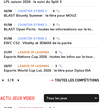
LPL saison 2026 : le suivi du Split 3
02/08
COUNTER-STRIKE 2
0
commentaires
BLAST Bounty Summer : le titre pour MOUZ
01/08
COUNTER-STRIKE 2
0
commentaires
BLAST Open Porto : toutes les informations sur le tournoi
01/08
COUNTER-STRIKE 2
0
commentaires
EWC CS2 : Vitality et 3DMAX de la partie
21/07
LEAGUE OF LEGENDS
0
commentaires
Esports Nations Cup 2026 : toutes les infos sur le tournoi
20/07
LEAGUE OF LEGENDS
3
commentaires
Esports World Cup LoL 2026 : le titre pour Dplus KIA
1
/
8
TOUTES LES COMPÉTITIONS
page précédente
page suivante
ACTU JEUX VIDEO