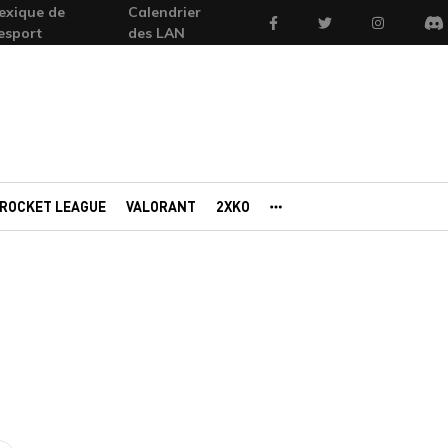
exique de
Calendrier
Facebook
Twitter
Instagram
'esport
des LAN
Di
ROCKET LEAGUE
VALORANT
2XKO
AUTRES PORTAILS