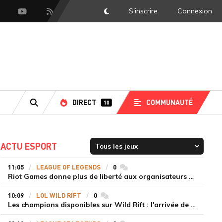
S'inscrire
Connexion
DarkMode
scord
Youtube
Flux RSS
DIRECT
COMMUNAUTÉ
10
RECHERCHE
ACTU ESPORT
11:05
LEAGUE OF LEGENDS
0
commentaires
Riot Games donne plus de liberté aux organisateurs de tournois locaux sur League of Legends
10:09
LOL WILD RIFT
0
commentaires
Les champions disponibles sur Wild Rift : l'arrivée de Cho'Gath