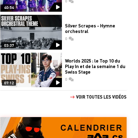
0
commentaires
40:54
Silver Scrapes - Hymne
orchestral
0
commentaires
03:37
Worlds 2025 : le Top 10 du
Play In et de la semaine 1 du
Swiss Stage
0
commentaires
07:12
VOIR TOUTES LES VIDÉOS