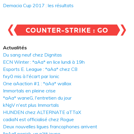
Demacia Cup 2017 : les résultats
Actualités
Du sang neuf chez Dignitas
ECN Winter : *aAa* en lice lundi à 19h
Esports E. League : *aAa* chez C8
fxy0 mis à l'écart par Ionic
One aAaction #1 : *aAa* wallax
Immortals en pleine crise
*aAa* waneG, l'entretien du jour
kNgV n'est plus Immortals
HUNDEN chez ALTERNATE aTTaX
cadiaN est officialisé chez Rogue
Deux nouvelles ligues francophones arrivent
*aAa* nonick, un p'tit jeune