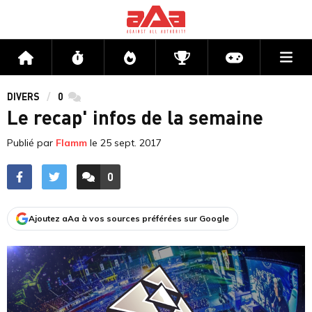
Me
Accueil
Flux
Directs
Compétitions
Actu jeux v
DIVERS
0
commentaires
Le recap' infos de la semaine
Publié par
Flamm
le
25 sept. 2017
0
ACCÉDER AUX
COMMENTAIRES
Ajoutez aAa à vos sources préférées sur Google