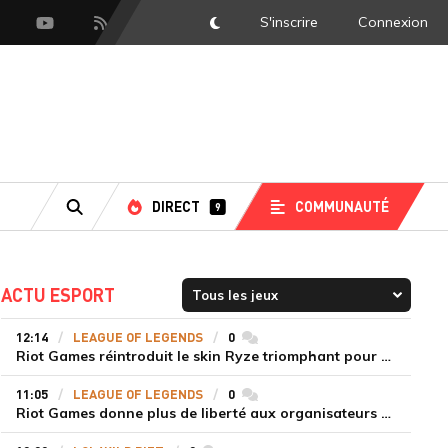
S'inscrire
Connexion
DarkMode
scord
Youtube
Flux RSS
DIRECT
COMMUNAUTÉ
9
RECHERCHE
ACTU ESPORT
12:14
LEAGUE OF LEGENDS
0
commentaires
Riot Games réintroduit le skin Ryze triomphant pour récompenser la scène amateur
11:05
LEAGUE OF LEGENDS
0
commentaires
Riot Games donne plus de liberté aux organisateurs de tournois locaux sur League of Legends