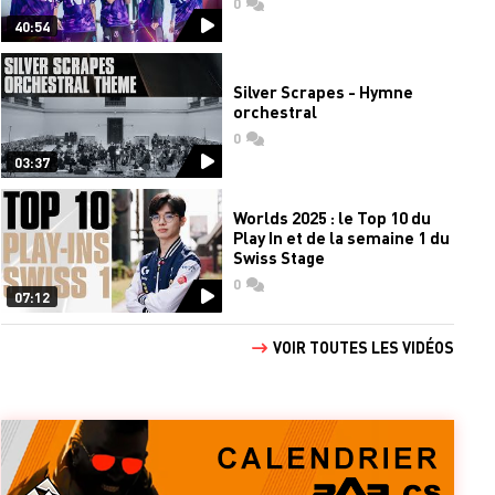
0
commentaires
40:54
Silver Scrapes - Hymne
orchestral
0
commentaires
03:37
Worlds 2025 : le Top 10 du
Play In et de la semaine 1 du
Swiss Stage
0
commentaires
07:12
VOIR TOUTES LES VIDÉOS