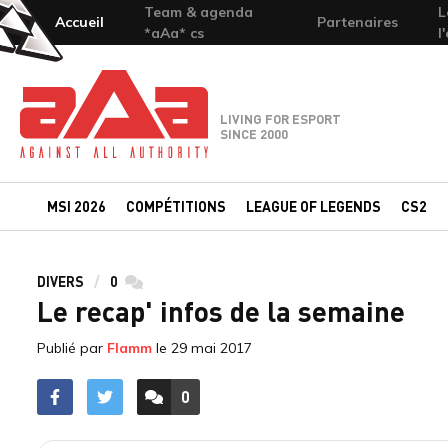
Team & agenda
L
Accueil
Partenaires
*aAa* cs
l
Team-aAa - against All authority
LIVING FOR ESPORT
SINCE 2000
MSI 2026
COMPÉTITIONS
LEAGUE OF LEGENDS
CS2
DIVERS
0
commentaires
Le recap' infos de la semaine
Publié par
Flamm
le
29 mai 2017
0
ACCÉDER AUX
COMMENTAIRES