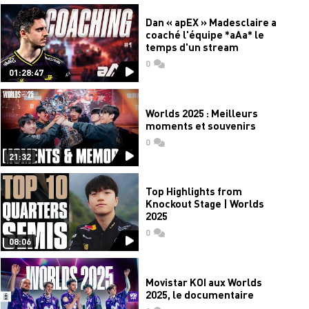
Dan « apEX » Madesclaire a
coaché l'équipe *aAa* le
temps d'un stream
0
commentaires
01:28:47
Worlds 2025 : Meilleurs
moments et souvenirs
0
commentaires
21:32
Top Highlights from
Knockout Stage | Worlds
2025
0
commentaires
08:06
Movistar KOI aux Worlds
2025, le documentaire