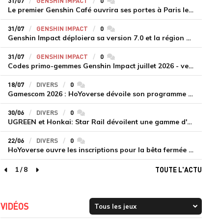
31/07
GENSHIN IMPACT
0
commentaires
Le premier Genshin Café ouvrira ses portes à Paris le 14 août
31/07
GENSHIN IMPACT
0
commentaires
Genshin Impact déploiera sa version 7.0 et la région de Snezhnaya le 12 août
31/07
GENSHIN IMPACT
0
commentaires
Codes primo-gemmes Genshin Impact juillet 2026 - version 7.0
18/07
DIVERS
0
commentaires
Gamescom 2026 : HoYoverse dévoile son programme et présente deux nouveaux jeux inédits
30/06
DIVERS
0
commentaires
UGREEN et Honkai: Star Rail dévoilent une gamme d'accessoires de recharge en édition limitée
22/06
DIVERS
0
commentaires
HoYoverse ouvre les inscriptions pour la bêta fermée de Honkai : Nexus Anima
1
/
8
TOUTE L'ACTU
page précédente
page suivante
VIDÉOS