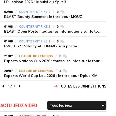
LPL saison 2026 : le suivi du Split 3
02/08
COUNTER-STRIKE 2
0
commentaires
BLAST Bounty Summer : le titre pour MOUZ
01/08
COUNTER-STRIKE 2
0
commentaires
BLAST Open Porto : toutes les informations sur le tournoi
01/08
COUNTER-STRIKE 2
0
commentaires
EWC CS2 : Vitality et 3DMAX de la partie
21/07
LEAGUE OF LEGENDS
0
commentaires
Esports Nations Cup 2026 : toutes les infos sur le tournoi
20/07
LEAGUE OF LEGENDS
3
commentaires
Esports World Cup LoL 2026 : le titre pour Dplus KIA
1
/
8
TOUTES LES COMPÉTITIONS
page précédente
page suivante
ACTU JEUX VIDEO