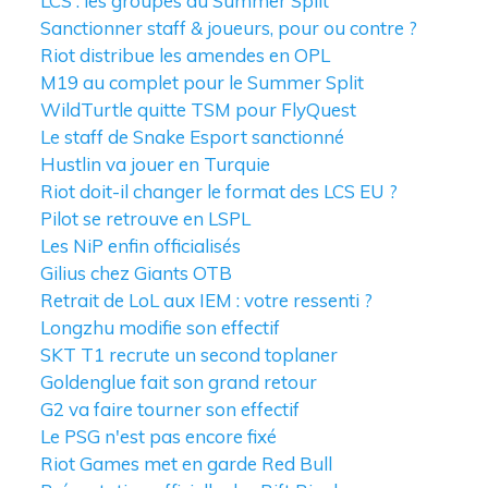
LCS : les groupes du Summer Split
Sanctionner staff & joueurs, pour ou contre ?
Riot distribue les amendes en OPL
M19 au complet pour le Summer Split
WildTurtle quitte TSM pour FlyQuest
Le staff de Snake Esport sanctionné
Hustlin va jouer en Turquie
Riot doit-il changer le format des LCS EU ?
Pilot se retrouve en LSPL
Les NiP enfin officialisés
Gilius chez Giants OTB
Retrait de LoL aux IEM : votre ressenti ?
Longzhu modifie son effectif
SKT T1 recrute un second toplaner
Goldenglue fait son grand retour
G2 va faire tourner son effectif
Le PSG n'est pas encore fixé
Riot Games met en garde Red Bull