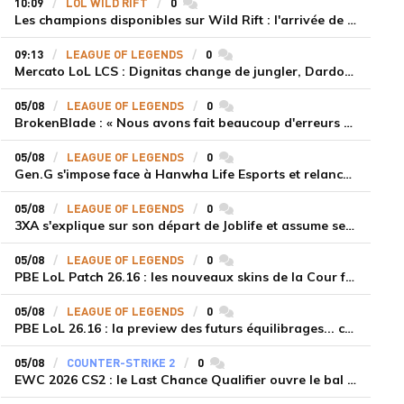
10:09
LOL WILD RIFT
0
commentaires
Les champions disponibles sur Wild Rift : l'arrivée de Cho'Gath
09:13
LEAGUE OF LEGENDS
0
commentaires
Mercato LoL LCS : Dignitas change de jungler, Dardoch fait son retour en LCS, eXyu annonce sa retraite
05/08
LEAGUE OF LEGENDS
0
commentaires
BrokenBlade : « Nous avons fait beaucoup d'erreurs bêtes, mais une victoire reste une victoire et c'est une chose dont on peut se réjouir »
05/08
LEAGUE OF LEGENDS
0
commentaires
Gen.G s'impose face à Hanwha Life Esports et relance sa dynamique en LCK
05/08
LEAGUE OF LEGENDS
0
commentaires
3XA s'explique sur son départ de Joblife et assume ses torts
05/08
LEAGUE OF LEGENDS
0
commentaires
PBE LoL Patch 26.16 : les nouveaux skins de la Cour féérique
05/08
LEAGUE OF LEGENDS
0
commentaires
PBE LoL 26.16 : la preview des futurs équilibrages... coup d'arrêt pour les supports roamers
05/08
COUNTER-STRIKE 2
0
commentaires
EWC 2026 CS2 : le Last Chance Qualifier ouvre le bal à Paris du 7 au 9 août