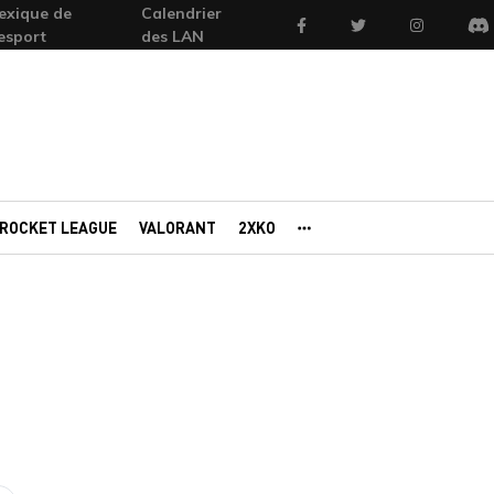
exique de
Calendrier
Facebook
Twitter
Instagram
'esport
des LAN
Di
ROCKET LEAGUE
VALORANT
2XKO
AUTRES PORTAILS