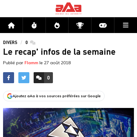
Me
Accueil
Flux
Directs
Compétitions
Actu jeux v
DIVERS
0
commentaires
Le recap' infos de la semaine
Publié par
Flamm
le
27 août 2018
0
ACCÉDER AUX
COMMENTAIRES
Ajoutez aAa à vos sources préférées sur Google