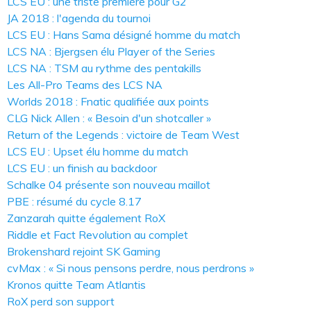
LCS EU : une triste première pour G2
JA 2018 : l'agenda du tournoi
LCS EU : Hans Sama désigné homme du match
LCS NA : Bjergsen élu Player of the Series
LCS NA : TSM au rythme des pentakills
Les All-Pro Teams des LCS NA
Worlds 2018 : Fnatic qualifiée aux points
CLG Nick Allen : « Besoin d'un shotcaller »
Return of the Legends : victoire de Team West
LCS EU : Upset élu homme du match
LCS EU : un finish au backdoor
Schalke 04 présente son nouveau maillot
PBE : résumé du cycle 8.17
Zanzarah quitte également RoX
Riddle et Fact Revolution au complet
Brokenshard rejoint SK Gaming
cvMax : « Si nous pensons perdre, nous perdrons »
Kronos quitte Team Atlantis
RoX perd son support