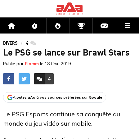
Me
Accueil
Flux
Directs
Compétitions
Actu jeux v
DIVERS
4
commentaires
Le PSG se lance sur Brawl Stars
Publié par
Flamm
le
18 févr. 2019
4
ACCÉDER AUX
COMMENTAIRES
Ajoutez aAa à vos sources préférées sur Google
Le PSG Esports continue sa conquête du
monde du jeu vidéo sur mobile.