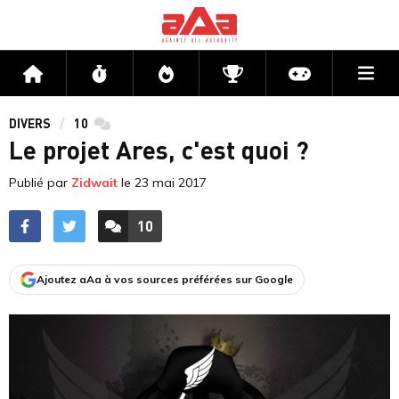
Me
Accueil
Flux
Directs
Compétitions
Actu jeux v
DIVERS
10
commentaires
Le projet Ares, c'est quoi ?
Publié par
Zidwait
le
23 mai 2017
10
ACCÉDER AUX
COMMENTAIRES
Ajoutez aAa à vos sources préférées sur Google