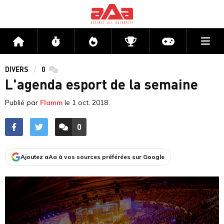
Me
Accueil
Flux
Directs
Compétitions
Actu jeux v
DIVERS
0
commentaires
L'agenda esport de la semaine
Publié par
Flamm
le
1 oct. 2018
0
ACCÉDER AUX
COMMENTAIRES
Ajoutez aAa à vos sources préférées sur Google