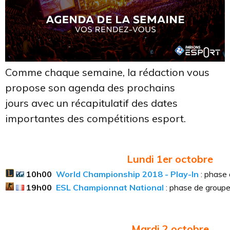
Comme chaque semaine, la rédaction vous
propose son agenda des prochains
jours avec un récapitulatif des dates
importantes des compétitions esport.
Lundi 1er octobre
10h00
World Championship 2018 - Play-In
: phase
19h00
ESL Championnat National
: phase de group
Mardi 2
octobre