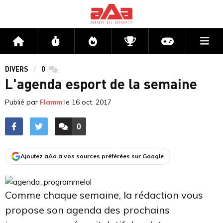
Me
Accueil
Flux
Directs
Compétitions
Actu jeux v
DIVERS
0
commentaires
L'agenda esport de la semaine
Publié par
Flamm
le
16 oct. 2017
0
ACCÉDER AUX
COMMENTAIRES
Ajoutez aAa à vos sources préférées sur Google
Comme chaque semaine, la rédaction vous
propose son agenda des prochains