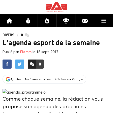
Me
Accueil
Flux
Directs
Compétitions
Actu jeux v
DIVERS
0
commentaires
L'agenda esport de la semaine
Publié par
Flamm
le
18 sept. 2017
0
ACCÉDER AUX
COMMENTAIRES
Ajoutez aAa à vos sources préférées sur Google
Comme chaque semaine, la rédaction vous
propose son agenda des prochains