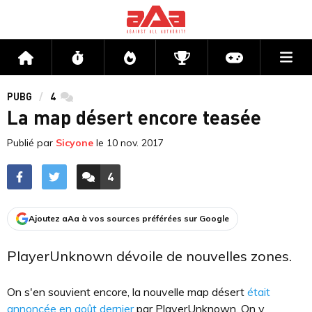
Me
Accueil
Flux
Directs
Compétitions
Actu jeux v
PUBG
4
commentaires
La map désert encore teasée
Publié par
Sicyone
le
10 nov. 2017
4
ACCÉDER AUX
COMMENTAIRES
Ajoutez aAa à vos sources préférées sur Google
PlayerUnknown dévoile de nouvelles zones.
On s'en souvient encore, la nouvelle map désert
était
annoncée en août dernier
par PlayerUnknown. On y