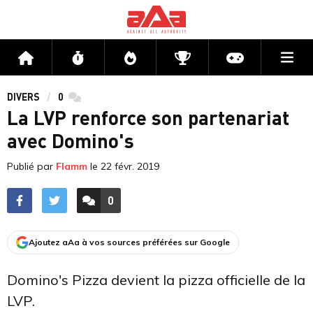
Me
Accueil
Flux
Directs
Compétitions
Actu jeux v
DIVERS
0
commentaires
La LVP renforce son partenariat
avec Domino's
Publié par
Flamm
le
22 févr. 2019
0
ACCÉDER AUX
COMMENTAIRES
Ajoutez aAa à vos sources préférées sur Google
Domino's Pizza devient la pizza officielle de la
LVP.