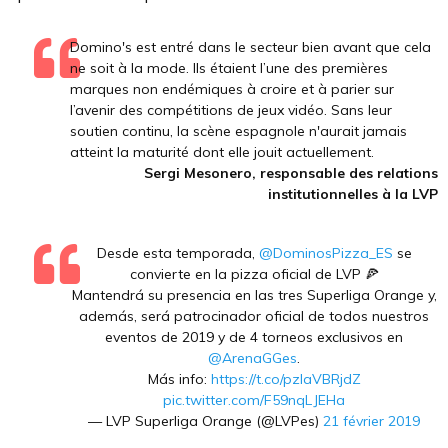
Domino's est entré dans le secteur bien avant que cela
ne soit à la mode. Ils étaient l’une des premières
marques non endémiques à croire et à parier sur
l’avenir des compétitions de jeux vidéo. Sans leur
soutien continu, la scène espagnole n'aurait jamais
atteint la maturité dont elle jouit actuellement.
Sergi Mesonero, responsable des relations
institutionnelles à la LVP
Desde esta temporada,
@DominosPizza_ES
se
convierte en la pizza oficial de LVP 🍕
Mantendrá su presencia en las tres Superliga Orange y,
además, será patrocinador oficial de todos nuestros
eventos de 2019 y de 4 torneos exclusivos en
@ArenaGGes
.
Más info:
https://t.co/pzlaVBRjdZ
pic.twitter.com/F59nqLJEHa
— LVP Superliga Orange (@LVPes)
21 février 2019