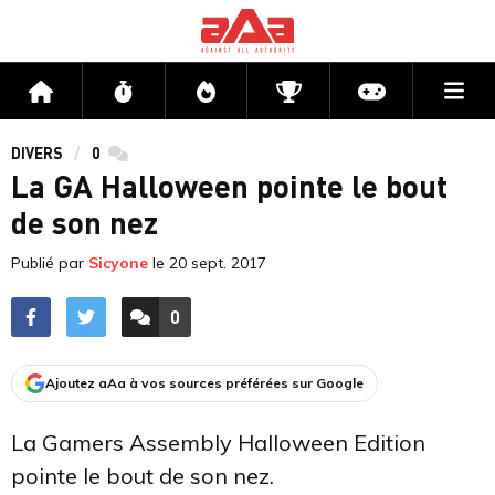
Me
Accueil
Flux
Directs
Compétitions
Actu jeux v
DIVERS
0
commentaires
La GA Halloween pointe le bout
de son nez
Publié par
Sicyone
le
20 sept. 2017
0
ACCÉDER AUX
COMMENTAIRES
Ajoutez aAa à vos sources préférées sur Google
La Gamers Assembly Halloween Edition
pointe le bout de son nez.