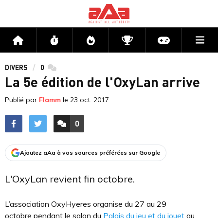
Me
Accueil
Flux
Directs
Compétitions
Actu jeux v
DIVERS
0
commentaires
La 5e édition de l'OxyLan arrive
Publié par
Flamm
le
23 oct. 2017
0
ACCÉDER AUX
COMMENTAIRES
Ajoutez aAa à vos sources préférées sur Google
L'OxyLan revient fin octobre.
L’association OxyHyeres organise du 27 au 29
octobre pendant le salon du
Palais du jeu et du jouet
au