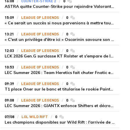
16:08
COUNTER-STRIKE 2
0
commentaires
ASTRA quitte Counter-Strike pour rejoindre Valorant et la scène compétitive Game Changers
15:09
LEAGUE OF LEGENDS
0
commentaires
« Ce serait un succès si nous parvenions à mettre tous les joueurs à niveau pour espérer atteindre les playoffs », Nukeduck et Mithy après la victoire de Team Heretics
13:21
LEAGUE OF LEGENDS
0
commentaires
« C'est un privilège d'être ici » Oscarinin savoure son retour en LEC et prépare sa revanche
12:03
LEAGUE OF LEGENDS
0
commentaires
LCK 2026 Gen.G surclasse KT Rolster et s'empare de la deuxième place du Legend Group
10:53
LEAGUE OF LEGENDS
0
commentaires
LEC Summer 2026 : Team Heretics fait chuter Fnatic et lance enfin sa saison estivale
09:39
LEAGUE OF LEGENDS
0
commentaires
T1 place Oner sur le banc et titularise le rookie Painter face à Hanwha Life Esports
09:08
LEAGUE OF LEGENDS
0
commentaires
LEC Summer 2026 : GIANTX enfonce Shifters et décroche sa première victoire
07/08
LOL WILD RIFT
0
commentaires
Les champions disponibles sur Wild Rift : l'arrivée de Cho'Gath