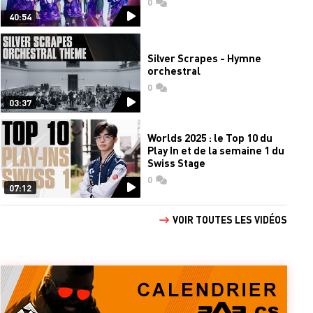
0
commentaires
40:54
Silver Scrapes - Hymne
orchestral
0
commentaires
03:37
Worlds 2025 : le Top 10 du
Play In et de la semaine 1 du
Swiss Stage
0
commentaires
07:12
VOIR TOUTES LES VIDÉOS