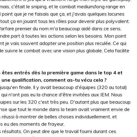
mais, c'était le sniping, et le combat medium/long range en
l point que je ne faisais que ça, et j'avais quelques lacunes
 tout ça en jouant tous les rôles pour devenir plus polyvalent.
Warfare premier du nom m'a beaucoup aidé dans ce sens.
ndre part à toutes les actions selon les besoins. Mon point
nt je vais souvent adopter une position plus reculée. Ce qui
e suivre le combat avec une vision plus globale. Cela facilite
us êtes entrés dès la première game dans le top 4 et
t une qualification, comment as-tu vécu cela ?
squ'en finale. Il y avait beaucoup d'équipes (320 au total)
 qui n'ont pas eu la chance d'être invitées aux IEM. Nous
quipes sur les 320 c'est très peu. D'autant plus que beaucoup
nse que tout le monde dans la team avait vraiment envie de
 réussi à montrer de belles choses individuellement, et
ons eu des moments de frayeur.
ésultats. On peut dire que le travail fourni durant ces