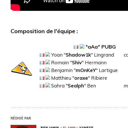
Composition de l'équipe :
*aAa*
PUBG
Yoan "
Shadow1k
" Lingrand
c
Romain "
Shiv
" Hermann
Benjamin "
mOnKeY
" Lartigue
Matthieu "
oraxe
" Ribiere
Sahra "
Sealph
" Ben
m
RÉDIGÉ PAR
BENJAMIN
« FLAMM »
VANESE