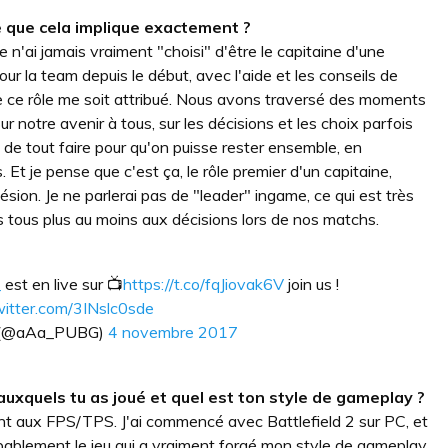
e que cela implique exactement ?
e n'ai jamais vraiment "choisi" d'être le capitaine d'une
our la team depuis le début, avec l'aide et les conseils de
 ce rôle me soit attribué. Nous avons traversé des moments
ur notre avenir à tous, sur les décisions et les choix parfois
té de tout faire pour qu'on puisse rester ensemble, en
 Et je pense que c'est ça, le rôle premier d'un capitaine,
sion. Je ne parlerai pas de "leader" ingame, ce qui est très
 tous plus au moins aux décisions lors de nos matchs.
_
est en live sur 📺
https://t.co/fqJiovak6V
join us !
twitter.com/3INslc0sde
 (@aAa_PUBG)
4 novembre 2017
auxquels tu as joué et quel est ton style de gameplay ?
ent aux FPS/TPS. J'ai commencé avec Battlefield 2 sur PC, et
bablement le jeu qui a vraiment forgé mon style de gameplay.