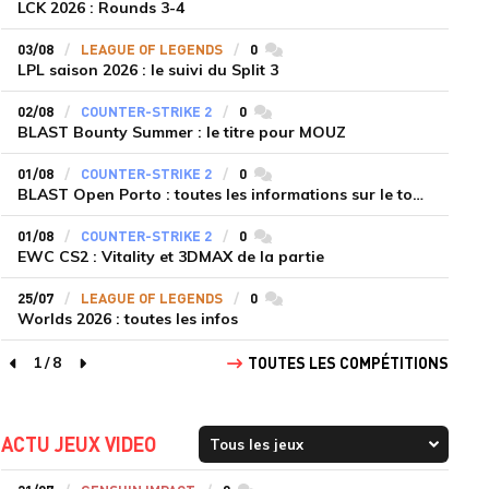
LCK 2026 : Rounds 3-4
03/08
LEAGUE OF LEGENDS
0
commentaires
LPL saison 2026 : le suivi du Split 3
02/08
COUNTER-STRIKE 2
0
commentaires
BLAST Bounty Summer : le titre pour MOUZ
01/08
COUNTER-STRIKE 2
0
commentaires
BLAST Open Porto : toutes les informations sur le tournoi
01/08
COUNTER-STRIKE 2
0
commentaires
EWC CS2 : Vitality et 3DMAX de la partie
25/07
LEAGUE OF LEGENDS
0
commentaires
Worlds 2026 : toutes les infos
1
/
8
TOUTES LES COMPÉTITIONS
page précédente
page suivante
ACTU JEUX VIDEO