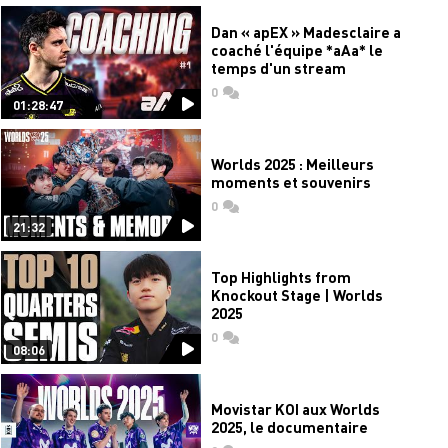
Dan « apEX » Madesclaire a
coaché l'équipe *aAa* le
temps d'un stream
0
commentaires
01:28:47
Worlds 2025 : Meilleurs
moments et souvenirs
0
commentaires
21:32
Top Highlights from
Knockout Stage | Worlds
2025
0
commentaires
08:06
Movistar KOI aux Worlds
2025, le documentaire