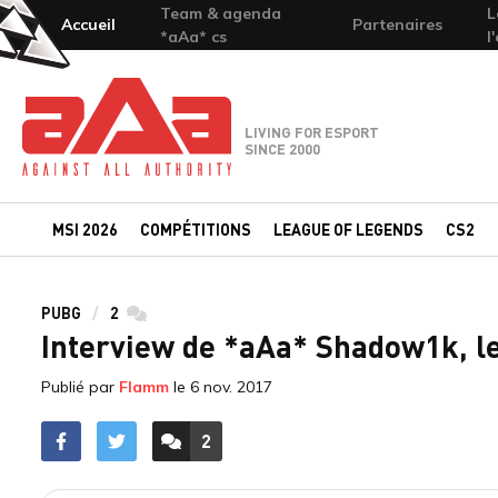
Team & agenda
L
Accueil
Partenaires
*aAa* cs
l
Team-aAa - against All authority
LIVING FOR ESPORT
SINCE 2000
MSI 2026
COMPÉTITIONS
LEAGUE OF LEGENDS
CS2
PUBG
2
commentaires
Interview de *aAa* Shadow1k, le
Publié par
Flamm
le
6 nov. 2017
2
ACCÉDER AUX
COMMENTAIRES