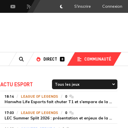
S'inscrire
Connexion
DarkMode
scord
Youtube
Flux RSS
DIRECT
COMMUNAUTÉ
8
RECHERCHE
ACTU ESPORT
18:14
LEAGUE OF LEGENDS
0
commentaires
Hanwha Life Esports fait chuter T1 et s'empare de la deuxième place du Legend Group
17:03
LEAGUE OF LEGENDS
0
commentaires
LEC Summer Split 2026 : présentation et enjeux de la troisième semaine de compétition