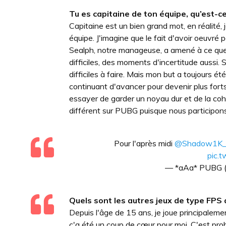
Tu es capitaine de ton équipe, qu’est-c
Capitaine est un bien grand mot, en réalité, j
équipe. J'imagine que le fait d'avoir oeuvré p
Sealph, notre manageuse, a amené à ce que
difficiles, des moments d'incertitude aussi. S
difficiles à faire. Mais mon but a toujours é
continuant d'avancer pour devenir plus forts.
essayer de garder un noyau dur et de la cohé
différent sur PUBG puisque nous participons
Pour l'après midi
@Shadow1K
pic.
— *aAa* PUBG
Quels sont les autres jeux de type FPS 
Depuis l'âge de 15 ans, je joue principalem
ç'a été un coup de cœur pour moi. C'est pro