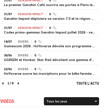
31/07
GENSHIN IMPACT
0
commentaires
Le premier Genshin Café ouvrira ses portes à Paris le 14 août
31/07
GENSHIN IMPACT
0
commentaires
Genshin Impact déploiera sa version 7.0 et la région de Snezhnaya le 12 août
31/07
GENSHIN IMPACT
0
commentaires
Codes primo-gemmes Genshin Impact juillet 2026 - version 7.0
18/07
DIVERS
0
commentaires
Gamescom 2026 : HoYoverse dévoile son programme et présente deux nouveaux jeux inédits
30/06
DIVERS
0
commentaires
UGREEN et Honkai: Star Rail dévoilent une gamme d'accessoires de recharge en édition limitée
22/06
DIVERS
0
commentaires
HoYoverse ouvre les inscriptions pour la bêta fermée de Honkai : Nexus Anima
1
/
8
TOUTE L'ACTU
page précédente
page suivante
VIDÉOS