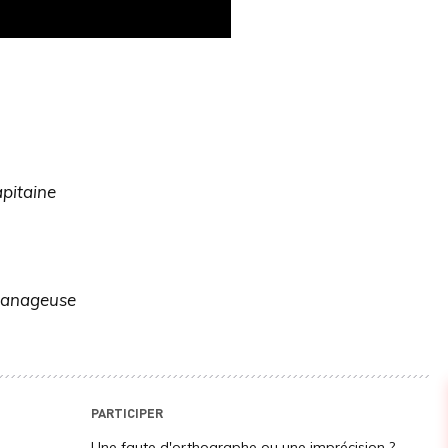
apitaine
anageuse
PARTICIPER
Une faute d'orthographe ou une imprécision ?