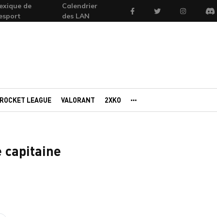
exique de
Calendrier
Facebook
Twitter
Instagram
'esport
des LAN
Di
ROCKET LEAGUE
VALORANT
2XKO
AUTRES PORTAILS
 capitaine