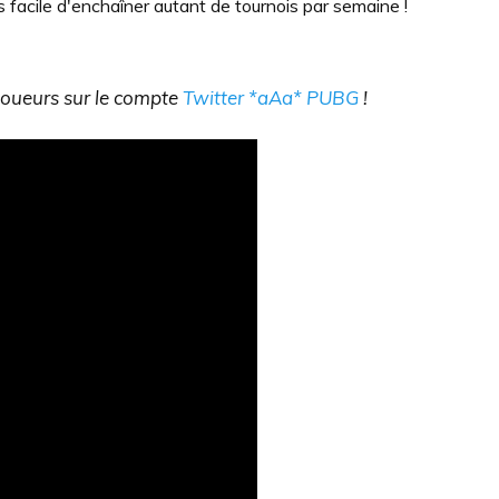
s facile d'enchaîner autant de tournois par semaine !
 joueurs sur le compte
Twitter *aAa* PUBG
!