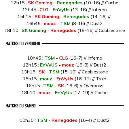
12h15 :
SK Gaming
-
Renegades
(10-16) // Cache
13h45 :
CLG
-
EnVyUs
(13-16) // Inferno
15h15 :
SK Gaming
-
Renegades
(14-16) //
16h45 :
mouz
-
TSM
(8-16) // Dust2
18h10 :
SK Gaming
-
Renegades
(19-16) // Cobblestone
10h45 :
TSM
-
CLG
(16-7)
// Inferno
12h15 :
EnVyUS
-
mouz
(16-8)
// Dust2
13h15 :
SK
-
TSM
(15-19) // Cobblestone
15h15 :
mouz
-
EnVyUs
(16-11) // Train
16h45 :
TSM
-
SK
(16-6) // Overpass
18h10 :
mouz
-
EnVyUs
(17-19)
// Cache
10h30 :
TSM
-
Renegades
(16-4) // Dust2