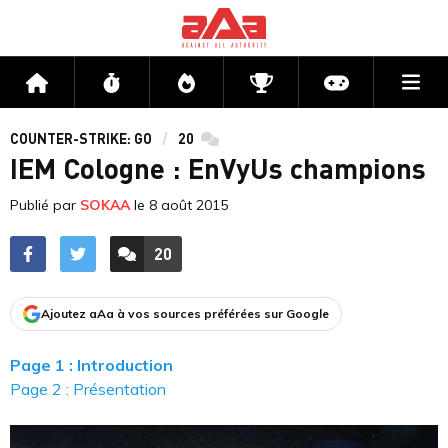
Me
Accueil
Flux
Directs
Compétitions
Actu jeux v
COUNTER-STRIKE: GO
20
commentaires
IEM Cologne : EnVyUs champions
Publié par
SOKAA
le
8 août 2015
20
ACCÉDER AUX
COMMENTAIRES
Ajoutez aAa à vos sources préférées sur Google
Page 1 : Introduction
Page 2 : Présentation