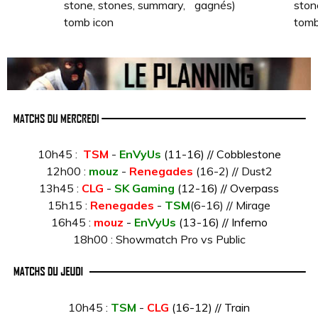
gagnés)
10h45 :
TSM
-
EnVyUs
(11-16) // Cobblestone
12h00 :
mouz
-
Renegades
(16-2) // Dust2
13h45 :
CLG
-
SK Gaming
(12-16) // Overpass
15h15 :
Renegades
-
TSM
(6-16) // Mirage
16h45 :
mouz
-
EnVyUs
(13-16) // Inferno
18h00 : Showmatch Pro vs Public
10h45 :
TSM
-
CLG
(16-12) // Train