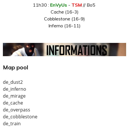
11h30 :
EnVyUs
-
TSM
// Bo5
Cache (16-3)
Cobblestone (16-9)
Inferno (16-11)
Map pool
de_dust2
de_inferno
de_mirage
de_cache
de_overpass
de_cobblestone
de_train