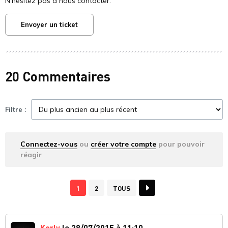
N'hésitez pas à nous contacter.
Envoyer un ticket
20 Commentaires
Filtre :
Connectez-vous
ou
créer votre compte
pour pouvoir
réagir
1
2
TOUS
Korly
le 28/07/2015 à 11:10