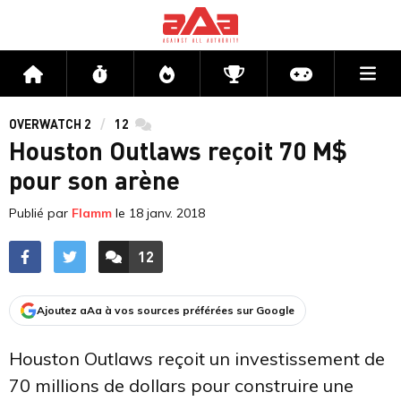
Me
Accueil
Flux
Directs
Compétitions
Actu jeux v
OVERWATCH 2
12
commentaires
Houston Outlaws reçoit 70 M$
pour son arène
Publié par
Flamm
le
18 janv. 2018
12
ACCÉDER AUX
COMMENTAIRES
Ajoutez aAa à vos sources préférées sur Google
Houston Outlaws reçoit un investissement de
70 millions de dollars pour construire une