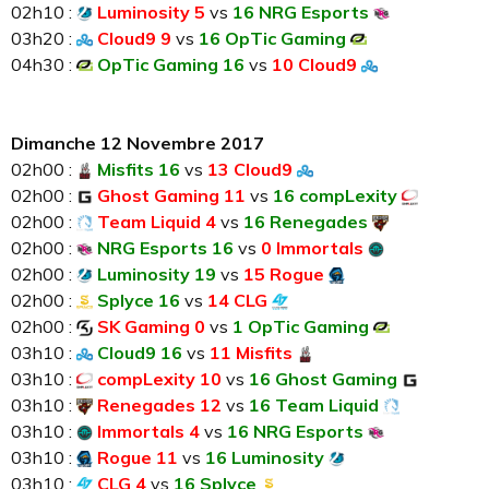
02h10 :
Luminosity 5
vs
16 NRG Esports
03h20 :
Cloud9 9
vs
16 OpTic Gaming
04h30 :
OpTic Gaming 16
vs
10 Cloud9
Dimanche 12 Novembre 2017
02h00 :
Misfits 16
vs
13 Cloud9
02h00 :
Ghost Gaming 11
vs
16 compLexity
02h00 :
Team Liquid 4
vs
16 Renegades
02h00 :
NRG Esports 16
vs
0 Immortals
02h00 :
Luminosity 19
vs
15 Rogue
02h00 :
Splyce 16
vs
14 CLG
02h00 :
SK Gaming 0
vs
1 OpTic Gaming
03h10 :
Cloud9 16
vs
11 Misfits
03h10 :
compLexity 10
vs
16 Ghost Gaming
03h10 :
Renegades 12
vs
16 Team Liquid
03h10 :
Immortals 4
vs
16 NRG Esports
03h10 :
Rogue 11
vs
16 Luminosity
03h10 :
CLG 4
vs
16 Splyce