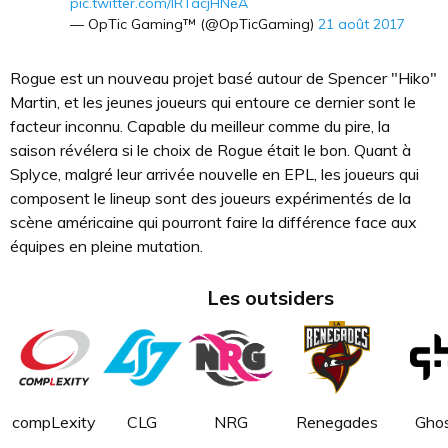
pic.twitter.com/lRTacjHNeA
— OpTic Gaming™ (@OpTicGaming)
21 août 2017
Rogue est un nouveau projet basé autour de Spencer "Hiko"
Martin, et les jeunes joueurs qui entoure ce dernier sont le
facteur inconnu. Capable du meilleur comme du pire, la
saison révélera si le choix de Rogue était le bon. Quant à
Splyce, malgré leur arrivée nouvelle en EPL, les joueurs qui
composent le lineup sont des joueurs expérimentés de la
scène américaine qui pourront faire la différence face aux
équipes en pleine mutation.
Les outsiders
compLexity
CLG
NRG
Renegades
Gho