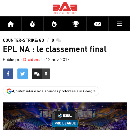
Me
Accueil
Flux
Directs
Compétitions
Actu jeux v
COUNTER-STRIKE: GO
0
commentaires
EPL NA : le classement final
Publié par
Dicidens
le
12 nov. 2017
0
ACCÉDER AUX
COMMENTAIRES
Ajoutez aAa à vos sources préférées sur Google