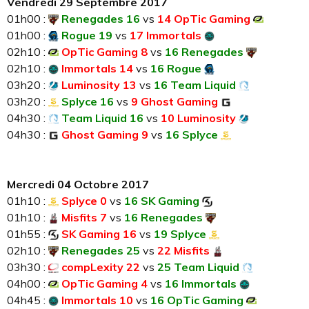
Vendredi 29 Septembre 2017
01h00 :
Renegades 16
vs
14 OpTic Gaming
01h00 :
Rogue 19
vs
17 Immortals
02h10 :
OpTic Gaming 8
vs
16 Renegades
02h10 :
Immortals 14
vs
16 Rogue
03h20 :
Luminosity 13
vs
16 Team Liquid
03h20 :
Splyce 16
vs
9 Ghost Gaming
04h30 :
Team Liquid 16
vs
10 Luminosity
04h30 :
Ghost Gaming 9
vs
16 Splyce
Mercredi 04 Octobre 2017
01h10 :
Splyce 0
vs
16 SK Gaming
01h10 :
Misfits 7
vs
16 Renegades
01h55 :
SK Gaming 16
vs
19 Splyce
02h10 :
Renegades 25
vs
22 Misfits
03h30 :
compLexity 22
vs
25 Team Liquid
04h00 :
OpTic Gaming 4
vs
16 Immortals
04h45 :
Immortals 10
vs
16 OpTic Gaming