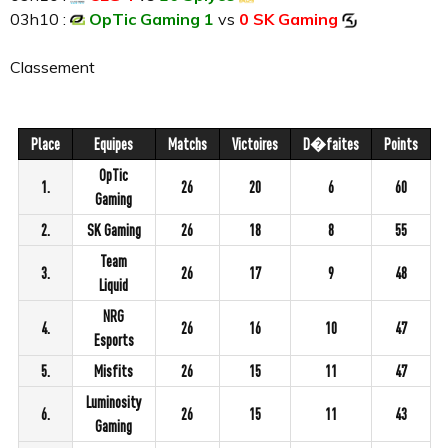
03h10 :
OpTic Gaming 1
vs
0 SK Gaming
Classement
Place
Equipes
Matchs
Victoires
D�faites
Points
OpTic
1.
26
20
6
60
Gaming
2.
SK Gaming
26
18
8
55
Team
3.
26
17
9
48
Liquid
NRG
4.
26
16
10
47
Esports
5.
Misfits
26
15
11
47
Luminosity
6.
26
15
11
43
Gaming