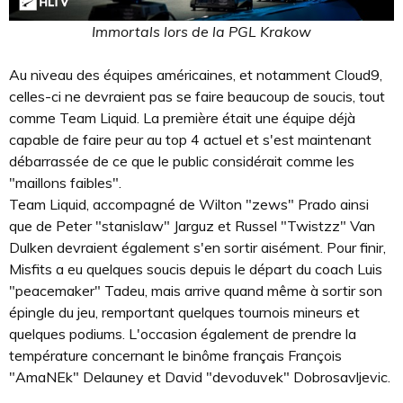
Immortals lors de la PGL Krakow
Au niveau des équipes américaines, et notamment Cloud9,
celles-ci ne devraient pas se faire beaucoup de soucis, tout
comme Team Liquid. La première était une équipe déjà
capable de faire peur au top 4 actuel et s'est maintenant
débarrassée de ce que le public considérait comme les
"maillons faibles".
Team Liquid, accompagné de Wilton "zews" Prado ainsi
que de Peter "stanislaw" Jarguz et Russel "Twistzz" Van
Dulken devraient également s'en sortir aisément. Pour finir,
Misfits a eu quelques soucis depuis le départ du coach Luis
"peacemaker" Tadeu, mais arrive quand même à sortir son
épingle du jeu, remportant quelques tournois mineurs et
quelques podiums. L'occasion également de prendre la
température concernant le binôme français François
"AmaNEk" Delauney et David "devoduvek" Dobrosavljevic.