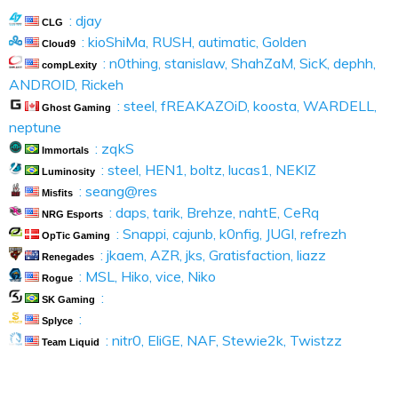
: djay
CLG
: kioShiMa, RUSH, autimatic, Golden
Cloud9
: n0thing, stanislaw, ShahZaM, SicK, dephh,
compLexity
ANDROID, Rickeh
: steel, fREAKAZOiD, koosta, WARDELL,
Ghost Gaming
neptune
: zqkS
Immortals
: steel, HEN1, boltz, lucas1, NEKIZ
Luminosity
: seang@res
Misfits
: daps, tarik, Brehze, nahtE, CeRq
NRG Esports
: Snappi, cajunb, k0nfig, JUGI, refrezh
OpTic Gaming
: jkaem, AZR, jks, Gratisfaction, liazz
Renegades
: MSL, Hiko, vice, Niko
Rogue
:
SK Gaming
:
Splyce
: nitr0, EliGE, NAF, Stewie2k, Twistzz
Team Liquid