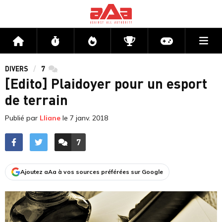
Me
Accueil
Flux
Directs
Compétitions
Actu jeux v
DIVERS
7
commentaires
[Edito] Plaidoyer pour un esport
de terrain
Publié par
Lliane
le
7 janv. 2018
7
ACCÉDER AUX
COMMENTAIRES
Ajoutez aAa à vos sources préférées sur Google