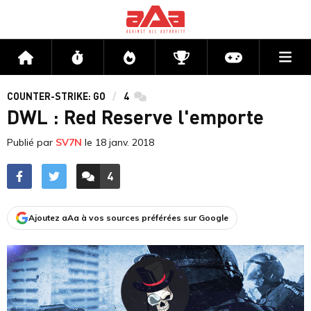
Me
Accueil
Flux
Directs
Compétitions
Actu jeux v
COUNTER-STRIKE: GO
4
commentaires
DWL : Red Reserve l'emporte
Publié par
SV7N
le
18 janv. 2018
4
ACCÉDER AUX
COMMENTAIRES
Ajoutez aAa à vos sources préférées sur Google