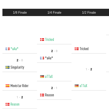
1/8 Finale
1/4 Finale
1/2 Finale
Tricked
*aAa*
Tricked
2
- 0
*aAa*
2
- 0
Singularity
1 -
2
aTTaX
Movistar Rider
aTTaX
2
- 1
Reason
1 -
2
Reason