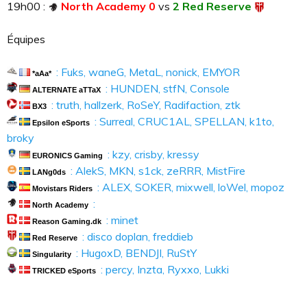
19h00 :
North Academy 0
vs
2 Red Reserve
Équipes
: Fuks, waneG, MetaL, nonick, EMYOR
*aAa*
: HUNDEN, stfN, Console
ALTERNATE aTTaX
: truth, hallzerk, RoSeY, Radifaction, ztk
BX3
: Surreal, CRUC1AL, SPELLAN, k1to,
Epsilon eSports
broky
: kzy, crisby, kressy
EURONICS Gaming
: AlekS, MKN, s1ck, zeRRR, MistFire
LANg0ds
: ALEX, SOKER, mixwell, loWel, mopoz
Movistars Riders
:
North Academy
: minet
Reason Gaming.dk
: disco doplan, freddieb
Red Reserve
: HugoxD, BENDJI, RuStY
Singularity
: percy, Inzta, Ryxxo, Lukki
TRICKED eSports