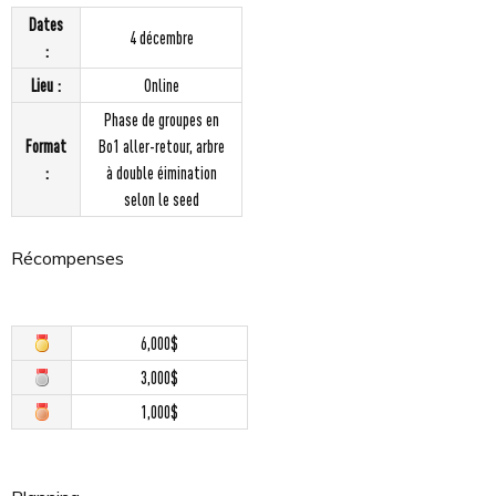
Dates
4 décembre
:
Lieu :
Online
Phase de groupes en
Format
Bo1 aller-retour, arbre
:
à double éimination
selon le seed
Récompenses
6,000$
3,000$
1,000$