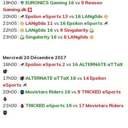
19h00 :
EURONICS Gaming 16
vs
9 Reason
Gaming.dk
20h00 :
Epsilon eSports 13
vs
16 LANg0ds
21h05 :
LANg0ds 11
vs
16 Epsilon eSports
22h05 :
LANg0ds 16
vs
9 Singularity
23h00 :
Singularity 16
vs
6 LANg0ds
Mercredi 20 Décembre 2017
16h00 :
Epsilon eSports 2
vs
16 ALTERNATE aTTaX
17h00 :
ALTERNATE aTTaX 16
vs
14 Epsilon
eSports
20h00 :
Movistars Riders 16
vs
9 TRICKED eSports
21h00 :
TRICKED eSports 19
vs
17 Movistars Riders