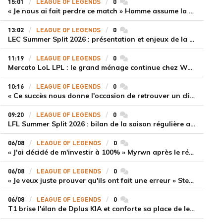
15:01
LEAGUE OF LEGENDS
0
commentaires
« Je nous ai fait perdre ce match » Homme assume la responsabilité de la défaite de HLE face à Gen.G
13:02
LEAGUE OF LEGENDS
0
commentaires
LEC Summer Split 2026 : présentation et enjeux de la troisième semaine de compétition
11:19
LEAGUE OF LEGENDS
0
commentaires
Mercato LoL LPL : le grand ménage continue chez Weibo Gaming, Jiejie quitte le navire au profit de Xiaohao
10:16
LEAGUE OF LEGENDS
0
commentaires
« Ce succès nous donne l'occasion de retrouver un climat beaucoup plus positif » Ryu et Canyon soulagés après la victoire de Gen.G sur HLE
09:20
LEAGUE OF LEGENDS
0
commentaires
LFL Summer Split 2026 : bilan de la saison régulière avec Solary en tête
06/08
LEAGUE OF LEGENDS
0
commentaires
« J'ai décidé de m'investir à 100% » Myrwn après le réveil de Movistar KOI face à Fnatic
06/08
LEAGUE OF LEGENDS
0
commentaires
« Je veux juste prouver qu'ils ont fait une erreur » Stend se confie sur son mercato chaotique et ses ambitions avec Shifters
06/08
LEAGUE OF LEGENDS
0
commentaires
T1 brise l'élan de Dplus KIA et conforte sa place de leader en LCK 2026 Rounds 3-4