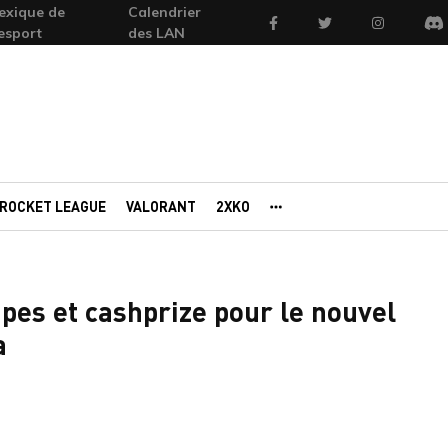
exique de
Calendrier
Facebook
Twitter
Instagram
'esport
des LAN
Di
ROCKET LEAGUE
VALORANT
2XKO
AUTRES PORTAILS
es et cashprize pour le nouvel
a