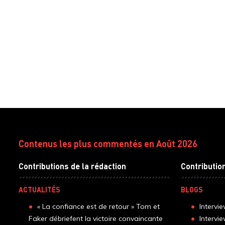
Contenus les plus commentés en Août 2026
Contributions de la rédaction
Contributio
ACTUALITÉS
BLOGS
« La confiance est de retour » Tom et
Intervi
Faker débriefent la victoire convaincante
Intervi