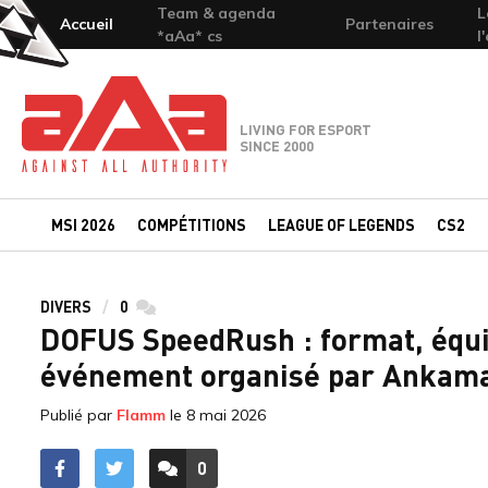
Team & agenda
L
Accueil
Partenaires
*aAa* cs
l
Team-aAa - against All authority
LIVING FOR ESPORT
SINCE 2000
MSI 2026
COMPÉTITIONS
LEAGUE OF LEGENDS
CS2
DIVERS
0
commentaires
DOFUS SpeedRush : format, équip
événement organisé par Ankam
Publié par
Flamm
le
8 mai 2026
0
ACCÉDER AUX
COMMENTAIRES