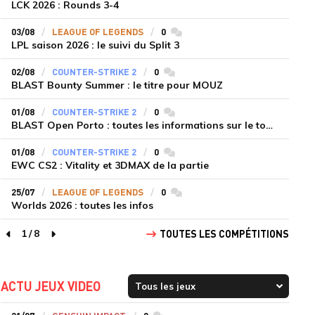
LCK 2026 : Rounds 3-4
03/08
LEAGUE OF LEGENDS
0
commentaires
LPL saison 2026 : le suivi du Split 3
02/08
COUNTER-STRIKE 2
0
commentaires
BLAST Bounty Summer : le titre pour MOUZ
01/08
COUNTER-STRIKE 2
0
commentaires
BLAST Open Porto : toutes les informations sur le tournoi
01/08
COUNTER-STRIKE 2
0
commentaires
EWC CS2 : Vitality et 3DMAX de la partie
25/07
LEAGUE OF LEGENDS
0
commentaires
Worlds 2026 : toutes les infos
1
/
8
TOUTES LES COMPÉTITIONS
page précédente
page suivante
ACTU JEUX VIDEO