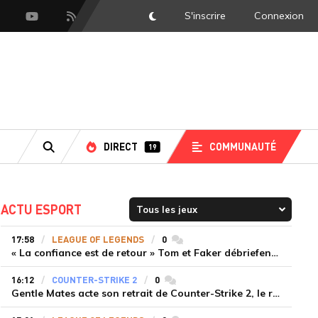
S'inscrire
Connexion
DarkMode
scord
Youtube
Flux RSS
DIRECT
COMMUNAUTÉ
19
RECHERCHE
ACTU ESPORT
17:58
LEAGUE OF LEGENDS
0
commentaires
« La confiance est de retour » Tom et Faker débriefent la victoire convaincante de T1 face à Dplus KIA
16:12
COUNTER-STRIKE 2
0
commentaires
Gentle Mates acte son retrait de Counter-Strike 2, le roster ibérique libéré