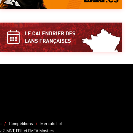
c
Compétitions
Mercato LoL
v 2, MNT, ERL et EMEA Masters