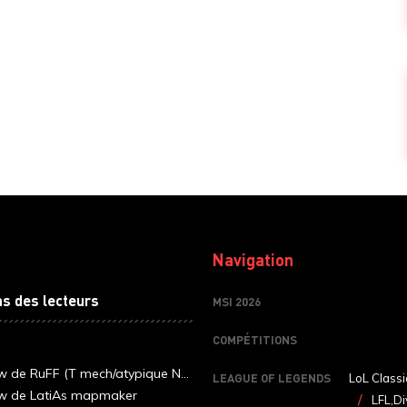
Navigation
ns des lecteurs
MSI 2026
COMPÉTITIONS
ew de RuFF (T mech/atypique N...
LEAGUE OF LEGENDS
LoL Classi
ew de LatiAs mapmaker
LFL,Di