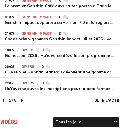
31/07
GENSHIN IMPACT
0
commentaires
Le premier Genshin Café ouvrira ses portes à Paris le 14 août
31/07
GENSHIN IMPACT
0
commentaires
Genshin Impact déploiera sa version 7.0 et la région de Snezhnaya le 12 août
31/07
GENSHIN IMPACT
0
commentaires
Codes primo-gemmes Genshin Impact juillet 2026 - version 7.0
18/07
DIVERS
0
commentaires
Gamescom 2026 : HoYoverse dévoile son programme et présente deux nouveaux jeux inédits
30/06
DIVERS
0
commentaires
UGREEN et Honkai: Star Rail dévoilent une gamme d'accessoires de recharge en édition limitée
22/06
DIVERS
0
commentaires
HoYoverse ouvre les inscriptions pour la bêta fermée de Honkai : Nexus Anima
1
/
8
TOUTE L'ACTU
page précédente
page suivante
VIDÉOS