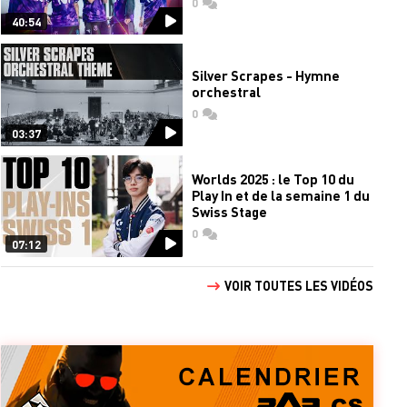
0
commentaires
40:54
Silver Scrapes - Hymne
orchestral
0
commentaires
03:37
Worlds 2025 : le Top 10 du
Play In et de la semaine 1 du
Swiss Stage
0
commentaires
07:12
VOIR TOUTES LES VIDÉOS