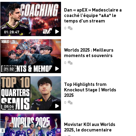
Dan « apEX » Madesclaire a
coaché l'équipe *aAa* le
temps d'un stream
0
commentaires
01:28:47
Worlds 2025 : Meilleurs
moments et souvenirs
0
commentaires
21:32
Top Highlights from
Knockout Stage | Worlds
2025
0
commentaires
08:06
Movistar KOI aux Worlds
2025, le documentaire