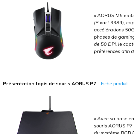
« AORUS M5 emba
(Pixart 3389), ca
accélérations 50G
phases de gaming 
de 50 DPI, le capt
préférences afin d
Présentation tapis de souris AORUS P7 -
Fiche produit
« Avec sa base en
souris AORUS P7 re
du système RGB Fu