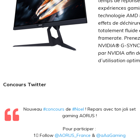
temps de réponse
expériences gamin
technologie AMD
effets de déchiru
totalement fluide 
framerate. Prenez
NVIDIA® G-SYNC®.
par NVIDIA afin d
d’utilisation opti
Concours Twitter
Nouveau
#concours
de
#Noel
! Repars avec ton joli set
gaming AORUS !
Pour participer :
1⃣ Follow
@AORUS_France
&
@aAaGaming