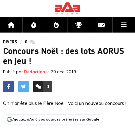
Me
Accueil
Flux
Directs
Compétitions
Actu jeux v
DIVERS
0
commentaires
Concours Noël : des lots AORUS
en jeu !
Publié par
Redaction
le
20 déc. 2019
0
ACCÉDER AUX
COMMENTAIRES
On n'arrête plus le Père Noël ! Voici un nouveau concours !
Ajoutez aAa à vos sources préférées sur Google