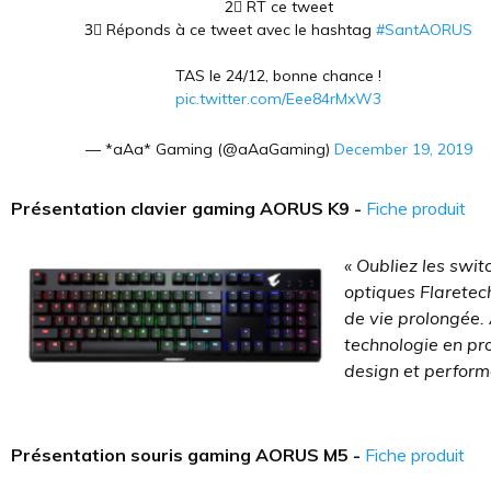
2⃣ RT ce tweet
3⃣ Réponds à ce tweet avec le hashtag
#SantAORUS
TAS le 24/12, bonne chance !
pic.twitter.com/Eee84rMxW3
— *aAa* Gaming (@aAaGaming)
December 19, 2019
Présentation clavier gaming AORUS K9 -
Fiche produit
« Oubliez les swi
optiques Flaretech
de vie prolongée. 
technologie en pro
design et perform
Présentation souris gaming AORUS M5 -
Fiche produit