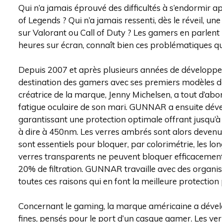
Qui n’a jamais éprouvé des difficultés à s’endormir 
of Legends ? Qui n’a jamais ressenti, dès le réveil, u
sur Valorant ou Call of Duty ? Les gamers en parl
heures sur écran, connaît bien ces problématiques q
Depuis 2007 et après plusieurs années de développ
destination des gamers avec ses premiers modèles de
créatrice de la marque, Jenny Michelsen, a tout d’abor
fatigue oculaire de son mari. GUNNAR a ensuite déve
garantissant une protection optimale offrant jusqu’à 65
à dire à 450nm. Les verres ambrés sont alors devenus 
sont essentiels pour bloquer, par colorimétrie, les lo
verres transparents ne peuvent bloquer efficacement
20% de filtration. GUNNAR travaille avec des organis
toutes ces raisons qui en font la meilleure protection
Concernant le gaming, la marque américaine a dévelo
fines, pensés pour le port d’un casque gamer. Les v