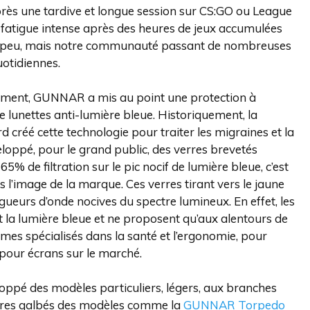
après une tardive et longue session sur CS:GO ou League
ne fatigue intense après des heures de jeux accumulées
ent peu, mais notre communauté passant de nombreuses
uotidiennes.
ement, GUNNAR a mis au point une protection à
 lunettes anti-lumière bleue. Historiquement, la
d créé cette technologie pour traiter les migraines et la
loppé, pour le grand public, des verres brevetés
% de filtration sur le pic nocif de lumière bleue, c’est
l’image de la marque. Ces verres tirant vers le jaune
ngueurs d’onde nocives du spectre lumineux. En effet, les
 la lumière bleue et ne proposent qu’aux alentours de
mes spécialisés dans la santé et l’ergonomie, pour
 pour écrans sur le marché.
ppé des modèles particuliers, légers, aux branches
erres galbés des modèles comme la
GUNNAR Torpedo