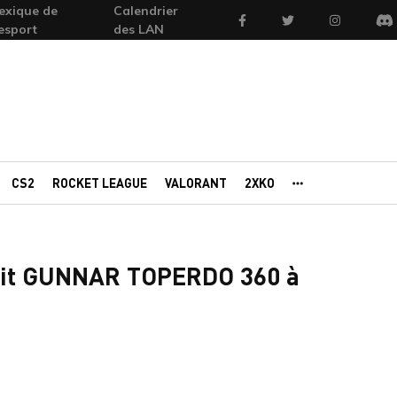
exique de
Calendrier
Facebook
Twitter
Instagram
'esport
des LAN
Di
CS2
ROCKET LEAGUE
VALORANT
2XKO
AUTRES PORTAI
kit GUNNAR TOPERDO 360 à