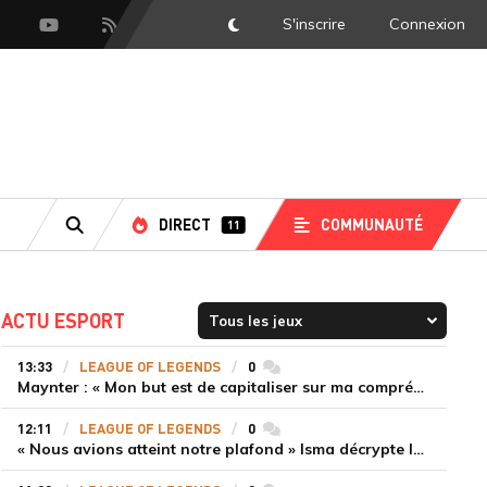
S'inscrire
Connexion
DarkMode
scord
Youtube
Flux RSS
LS
DIRECT
COMMUNAUTÉ
11
RECHERCHE
ACTU ESPORT
13:33
LEAGUE OF LEGENDS
0
commentaires
Maynter : « Mon but est de capitaliser sur ma compréhension du jeu plutôt que sur ma mécanique pure »
12:11
LEAGUE OF LEGENDS
0
commentaires
« Nous avions atteint notre plafond » Isma décrypte le renouveau de GiantX et la victoire face à Movistar KOI