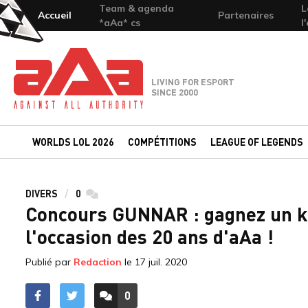
Team & agenda
L
Accueil
Partenaires
*aAa* cs
l
Team-aAa - against All authority
LIVING FOR ESPORT
SINCE 2000
WORLDS LOL 2026
COMPÉTITIONS
LEAGUE OF LEGENDS
DIVERS
0
commentaires
Concours GUNNAR : gagnez un 
l'occasion des 20 ans d'aAa !
Publié par
Redaction
le
17 juil. 2020
0
ACCÉDER AUX
COMMENTAIRES