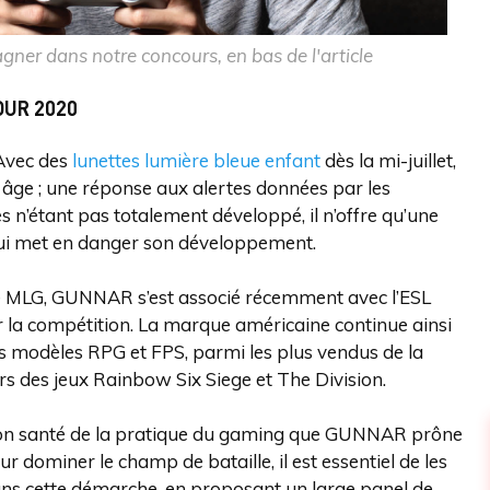
er dans notre concours, en bas de l'article
OUR 2020
Avec des
lunettes lumière bleue enfant
dès la mi-juillet,
âge ; une réponse aux alertes données par les
s n’étant pas totalement développé, il n’offre qu’une
e qui met en danger son développement.
ue MLG, GUNNAR s’est associé récemment avec l’ESL
 la compétition. La marque américaine continue ainsi
s modèles RPG et FPS, parmi les plus vendus de la
s des jeux Rainbow Six Siege et The Division.
vision santé de la pratique du gaming que GUNNAR prône
r dominer le champ de bataille, il est essentiel de les
 cette démarche, en proposant un large panel de