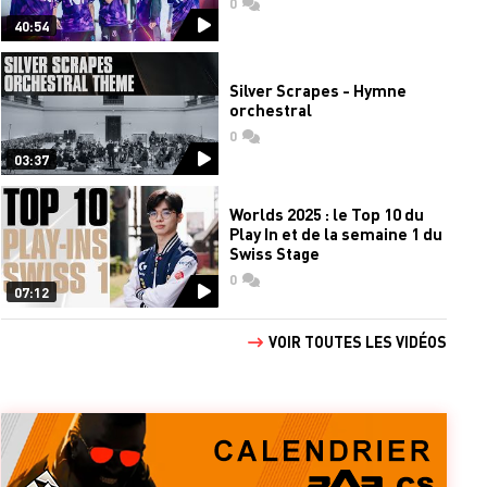
0
commentaires
40:54
Silver Scrapes - Hymne
orchestral
0
commentaires
03:37
Worlds 2025 : le Top 10 du
Play In et de la semaine 1 du
Swiss Stage
0
commentaires
07:12
VOIR TOUTES LES VIDÉOS