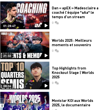
Dan « apEX » Madesclaire a
coaché l'équipe *aAa* le
temps d'un stream
0
commentaires
01:28:47
Worlds 2025 : Meilleurs
moments et souvenirs
0
commentaires
21:32
Top Highlights from
Knockout Stage | Worlds
2025
0
commentaires
08:06
Movistar KOI aux Worlds
2025, le documentaire