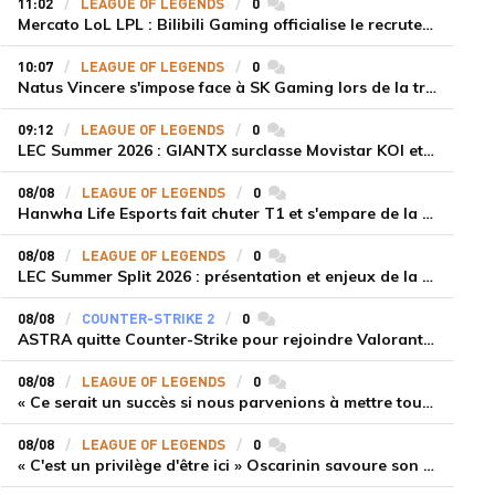
11:02
LEAGUE OF LEGENDS
0
commentaires
Mercato LoL LPL : Bilibili Gaming officialise le recrutement de Flandre sur la toplane
10:07
LEAGUE OF LEGENDS
0
commentaires
Natus Vincere s'impose face à SK Gaming lors de la troisième semaine du LEC Summer Split 2026
09:12
LEAGUE OF LEGENDS
0
commentaires
LEC Summer 2026 : GIANTX surclasse Movistar KOI et se fait une place sur le podium
08/08
LEAGUE OF LEGENDS
0
commentaires
Hanwha Life Esports fait chuter T1 et s'empare de la deuxième place du Legend Group
08/08
LEAGUE OF LEGENDS
0
commentaires
LEC Summer Split 2026 : présentation et enjeux de la troisième semaine de compétition
08/08
COUNTER-STRIKE 2
0
commentaires
ASTRA quitte Counter-Strike pour rejoindre Valorant et la scène compétitive Game Changers
08/08
LEAGUE OF LEGENDS
0
commentaires
« Ce serait un succès si nous parvenions à mettre tous les joueurs à niveau pour espérer atteindre les playoffs », Nukeduck et Mithy après la victoire de Team Heretics
08/08
LEAGUE OF LEGENDS
0
commentaires
« C'est un privilège d'être ici » Oscarinin savoure son retour en LEC et prépare sa revanche