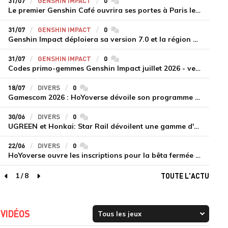
31/07
GENSHIN IMPACT
0
commentaires
Le premier Genshin Café ouvrira ses portes à Paris le 14 août
31/07
GENSHIN IMPACT
0
commentaires
Genshin Impact déploiera sa version 7.0 et la région de Snezhnaya le 12 août
31/07
GENSHIN IMPACT
0
commentaires
Codes primo-gemmes Genshin Impact juillet 2026 - version 7.0
18/07
DIVERS
0
commentaires
Gamescom 2026 : HoYoverse dévoile son programme et présente deux nouveaux jeux inédits
30/06
DIVERS
0
commentaires
UGREEN et Honkai: Star Rail dévoilent une gamme d'accessoires de recharge en édition limitée
22/06
DIVERS
0
commentaires
HoYoverse ouvre les inscriptions pour la bêta fermée de Honkai : Nexus Anima
1
/
8
TOUTE L'ACTU
page précédente
page suivante
VIDÉOS