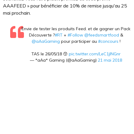
AAAFEED » pour bénéficier de 10% de remise jusqu'au 25
mai prochain.
Envie de tester les produits Feed. et de gagner un Pack
Découverte ?
#RT
+
#Follow
@feedsmartfood
&
@aAaGaming
pour participer au
#concours
!
TAS le 26/05/18 😙
pic.twitter.com/LeC1jlNGnr
— *aAa* Gaming (@aAaGaming)
21 mai 2018