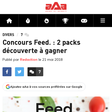
Me
Accueil
Flux
Directs
Compétitions
Actu jeux v
DIVERS
7
commentaires
Concours Feed. : 2 packs
découverte à gagner
Publié par
Redaction
le
21 mai 2018
7
ACCÉDER AUX
COMMENTAIRES
Ajoutez aAa à vos sources préférées sur Google