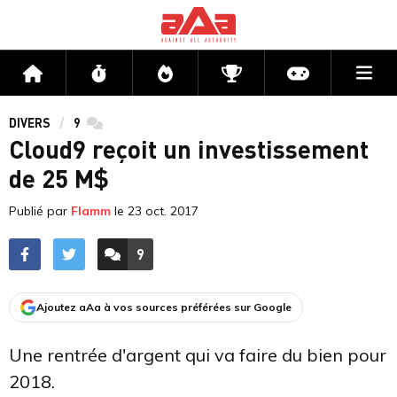
Me
Accueil
Flux
Directs
Compétitions
Actu jeux v
DIVERS
9
commentaires
Cloud9 reçoit un investissement
de 25 M$
Publié par
Flamm
le
23 oct. 2017
9
ACCÉDER AUX
COMMENTAIRES
Ajoutez aAa à vos sources préférées sur Google
Une rentrée d'argent qui va faire du bien pour
2018.