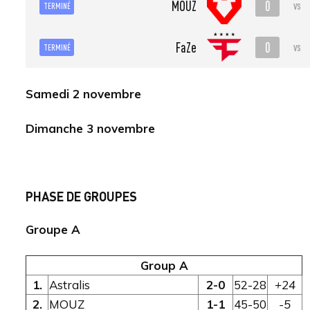
0
MOUZ
vs
TERMINÉ
0
FaZe
vs
TERMINÉ
Samedi 2 novembre
Dimanche 3 novembre
PHASE DE GROUPES
Groupe A
Group A
1.
Astralis
2-0
52-28
+24
2.
MOUZ
1-1
45-50
-5