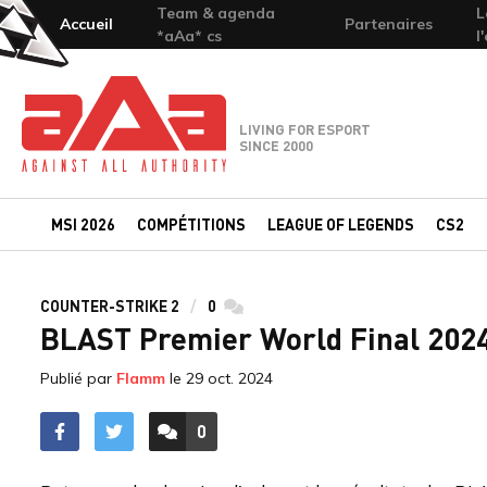
Team & agenda
L
Accueil
Partenaires
*aAa* cs
l
Team-aAa - against All authority
LIVING FOR ESPORT
SINCE 2000
MSI 2026
COMPÉTITIONS
LEAGUE OF LEGENDS
CS2
COUNTER-STRIKE 2
0
commentaires
BLAST Premier World Final 2024 
Publié par
Flamm
le
29 oct. 2024
0
ACCÉDER AUX
COMMENTAIRES