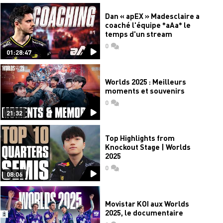
Dan « apEX » Madesclaire a
coaché l'équipe *aAa* le
temps d'un stream
0
commentaires
01:28:47
Worlds 2025 : Meilleurs
moments et souvenirs
0
commentaires
21:32
Top Highlights from
Knockout Stage | Worlds
2025
0
commentaires
08:06
Movistar KOI aux Worlds
2025, le documentaire