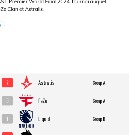
BLAST Premier World Final 2024, tournoi auquel
e Clan et Astralis.
2
Astralis
Group A
0
FaZe
Group A
1
Liquid
Group B