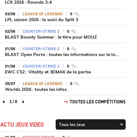
LCK 2026 : Rounds 3-4
03/08
LEAGUE OF LEGENDS
0
commentaires
LPL saison 2026 : le suivi du Split 3
02/08
COUNTER-STRIKE 2
0
commentaires
BLAST Bounty Summer : le titre pour MOUZ
01/08
COUNTER-STRIKE 2
0
commentaires
BLAST Open Porto : toutes les informations sur le tournoi
01/08
COUNTER-STRIKE 2
0
commentaires
EWC CS2 : Vitality et 3DMAX de la partie
25/07
LEAGUE OF LEGENDS
0
commentaires
Worlds 2026 : toutes les infos
1
/
8
TOUTES LES COMPÉTITIONS
page précédente
page suivante
ACTU JEUX VIDEO