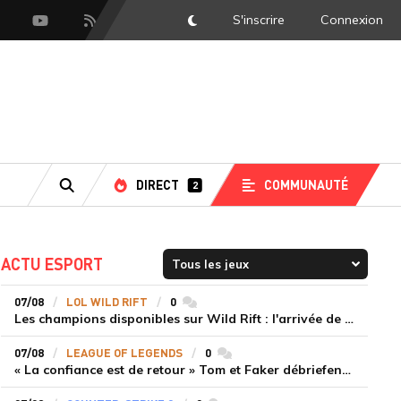
S'inscrire
Connexion
DarkMode
scord
Youtube
Flux RSS
DIRECT
COMMUNAUTÉ
2
RECHERCHE
ACTU ESPORT
07/08
LOL WILD RIFT
0
commentaires
Les champions disponibles sur Wild Rift : l'arrivée de Cho'Gath
07/08
LEAGUE OF LEGENDS
0
commentaires
« La confiance est de retour » Tom et Faker débriefent la victoire convaincante de T1 face à Dplus KIA