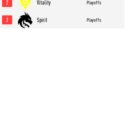
2
Vitality
Playoffs
2
Spirit
Playoffs