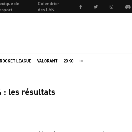
exique de
Calendrier
Facebook
Twitter
Instagram
'esport
des LAN
Di
ROCKET LEAGUE
VALORANT
2XKO
AUTRES PORTAILS
: les résultats