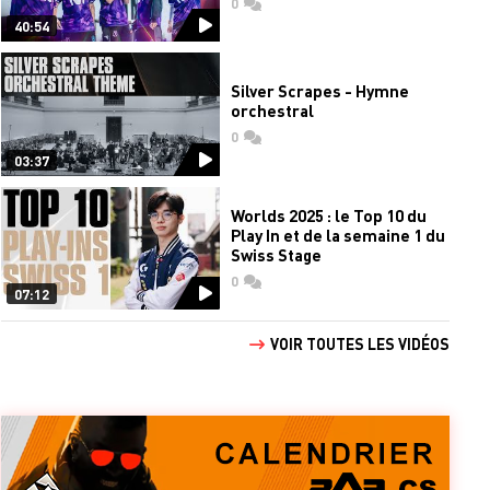
0
commentaires
40:54
Silver Scrapes - Hymne
orchestral
0
commentaires
03:37
Worlds 2025 : le Top 10 du
Play In et de la semaine 1 du
Swiss Stage
0
commentaires
07:12
VOIR TOUTES LES VIDÉOS