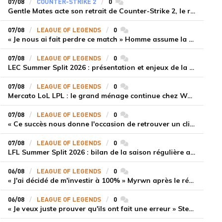
07/08
COUNTER-STRIKE 2
0
commentaires
Gentle Mates acte son retrait de Counter-Strike 2, le roster ibérique libéré
07/08
LEAGUE OF LEGENDS
0
commentaires
« Je nous ai fait perdre ce match » Homme assume la responsabilité de la défaite de HLE face à Gen.G
07/08
LEAGUE OF LEGENDS
0
commentaires
LEC Summer Split 2026 : présentation et enjeux de la troisième semaine de compétition
07/08
LEAGUE OF LEGENDS
0
commentaires
Mercato LoL LPL : le grand ménage continue chez Weibo Gaming, Jiejie quitte le navire au profit de Xiaohao
07/08
LEAGUE OF LEGENDS
0
commentaires
« Ce succès nous donne l'occasion de retrouver un climat beaucoup plus positif » Ryu et Canyon soulagés après la victoire de Gen.G sur HLE
07/08
LEAGUE OF LEGENDS
0
commentaires
LFL Summer Split 2026 : bilan de la saison régulière avec Solary en tête
06/08
LEAGUE OF LEGENDS
0
commentaires
« J'ai décidé de m'investir à 100% » Myrwn après le réveil de Movistar KOI face à Fnatic
06/08
LEAGUE OF LEGENDS
0
commentaires
« Je veux juste prouver qu'ils ont fait une erreur » Stend se confie sur son mercato chaotique et ses ambitions avec Shifters