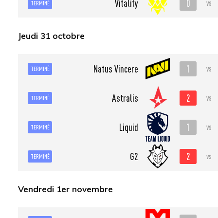
0
Vitality
vs
TERMINÉ
Jeudi 31 octobre
1
Natus Vincere
vs
TERMINÉ
2
Astralis
vs
TERMINÉ
1
Liquid
vs
TERMINÉ
2
G2
vs
TERMINÉ
Vendredi 1er novembre