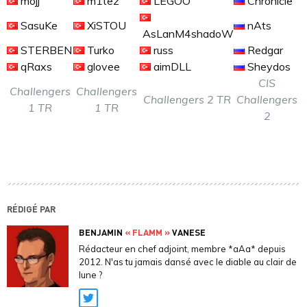
mojj
m1tez
LEGOO
Chronicle
SasuKe
XiSTOU
nAts
AsLanM4shadoW
STERBEN
Turko
russ
Redgar
qRaxs
glovee
aimDLL
Sheydos
CIS
Challengers
Challengers
Challengers 2 TR
Challengers
1 TR
1 TR
2
RÉDIGÉ PAR
BENJAMIN
« FLAMM »
VANESE
Rédacteur en chef adjoint, membre *aAa* depuis
2012. N'as tu jamais dansé avec le diable au clair de
lune ?
Twitter