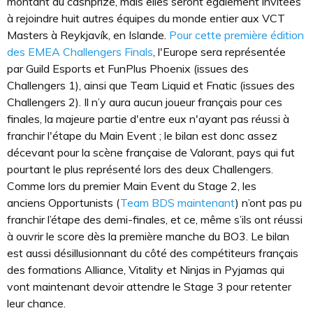
montant du cashprize, mais elles seront également invitées
à rejoindre huit autres équipes du monde entier aux VCT
Masters à Reykjavík, en Islande.
Pour cette première édition
des EMEA Challengers Finals
, l'Europe sera représentée
par Guild Esports et FunPlus Phoenix (issues des
Challengers 1), ainsi que Team Liquid et Fnatic (issues des
Challengers 2). Il n’y aura aucun joueur français pour ces
finales, la majeure partie d'entre eux n'ayant pas réussi à
franchir l'étape du Main Event ; le bilan est donc assez
décevant pour la scène française de Valorant, pays qui fut
pourtant le plus représenté lors des deux Challengers.
Comme lors du premier Main Event du Stage 2, les
anciens Opportunists (
Team BDS maintenant
) n’ont pas pu
franchir l’étape des demi-finales, et ce, même s’ils ont réussi
à ouvrir le score dès la première manche du BO3. Le bilan
est aussi désillusionnant du côté des compétiteurs français
des formations Alliance, Vitality et Ninjas in Pyjamas qui
vont maintenant devoir attendre le Stage 3 pour retenter
leur chance.