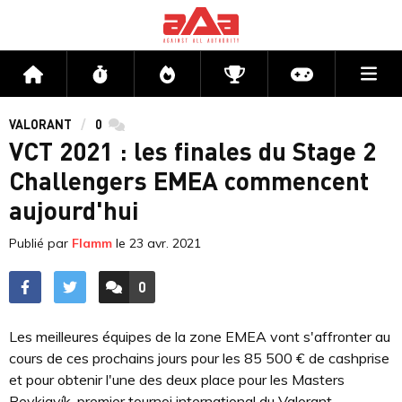
Me
Accueil
Flux
Directs
Compétitions
Actu jeux v
VALORANT
0
commentaires
VCT 2021 : les finales du Stage 2
Challengers EMEA commencent
aujourd'hui
Publié par
Flamm
le
23 avr. 2021
0
ACCÉDER AUX
COMMENTAIRES
Les meilleures équipes de la zone EMEA vont s'affronter au
cours de ces prochains jours pour les 85 500 € de cashprise
et pour obtenir l'une des deux place pour les Masters
Reykjavík, premier tournoi international du Valorant