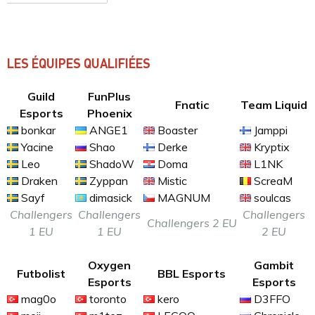
LES ÉQUIPES QUALIFIÉES
Guild
FunPlus
Fnatic
Team Liquid
Esports
Phoenix
bonkar
ANGE1
Boaster
Jamppi
Yacine
Shao
Derke
Kryptix
Leo
ShadoW
Doma
L1NK
Draken
Zyppan
Mistic
ScreaM
Sayf
dimasick
MAGNUM
soulcas
Challengers
Challengers
Challengers
Challengers 2 EU
1 EU
1 EU
2 EU
Oxygen
Gambit
Futbolist
BBL Esports
Esports
Esports
mag0o
toronto
kero
D3FFO