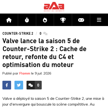
Me
Accueil
Flux
Directs
Compétitions
Actu jeux v
COUNTER-STRIKE 2
0
commentaires
Valve lance la saison 5 de
Counter-Strike 2 : Cache de
retour, refonte du C4 et
optimisation du moteur
Publié par
Flamm
le
9 juil. 2026
0
ACCÉDER AUX
COMMENTAIRES
Valve a déployé la saison 5 de Counter-Strike 2, une mise à
jour d'envergure qui bouscule la scène compétitive. Au