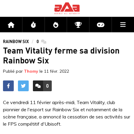
Me
Accueil
Flux
Directs
Compétitions
Actu jeux v
RAINBOW SIX
0
commentaires
Team Vitality ferme sa division
Rainbow Six
Publié par
Thomy
le
11 févr. 2022
0
ACCÉDER AUX
COMMENTAIRES
Ce vendredi 11 février après-midi, Team Vitality, club
pionnier de l'esport sur Rainbow Six et notamment de la
scène française, a annoncé la cessation de ses activités sur
le FPS compétitif d'Ubisoft.