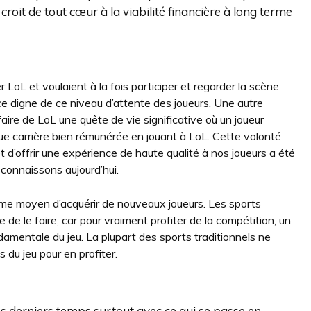
l croit de tout cœur à la viabilité financière à long terme
oL et voulaient à la fois participer et regarder la scène
nce digne de ce niveau d’attente des joueurs. Une autre
faire de LoL une quête de vie significative où un joueur
gue carrière bien rémunérée en jouant à LoL. Cette volonté
et d’offrir une expérience de haute qualité à nos joueurs a été
 connaissons aujourd’hui.
mme moyen d’acquérir de nouveaux joueurs. Les sports
de le faire, car pour vraiment profiter de la compétition, un
amentale du jeu. La plupart des sports traditionnels ne
du jeu pour en profiter.
ces derniers temps surtout avec ce qui se passe en