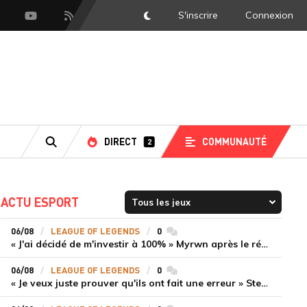
S'inscrire
Connexion
DarkMode
scord
Youtube
Flux RSS
DIRECT
COMMUNAUTÉ
2
RECHERCHE
ACTU ESPORT
06/08
LEAGUE OF LEGENDS
0
commentaires
« J'ai décidé de m'investir à 100% » Myrwn après le réveil de Movistar KOI face à Fnatic
06/08
LEAGUE OF LEGENDS
0
commentaires
« Je veux juste prouver qu'ils ont fait une erreur » Stend se confie sur son mercato chaotique et ses ambitions avec Shifters