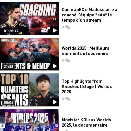
Dan « apEX » Madesclaire a
coaché l'équipe *aAa* le
temps d'un stream
0
commentaires
01:28:47
Worlds 2025 : Meilleurs
moments et souvenirs
0
commentaires
21:32
Top Highlights from
Knockout Stage | Worlds
2025
0
commentaires
08:06
Movistar KOI aux Worlds
2025, le documentaire