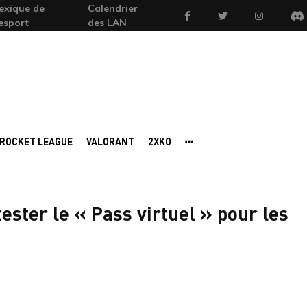
exique de
Calendrier
Facebook
Twitter
Instagram
'esport
des LAN
Di
ROCKET LEAGUE
VALORANT
2XKO
AUTRES PORTAILS
ester le « Pass virtuel » pour les