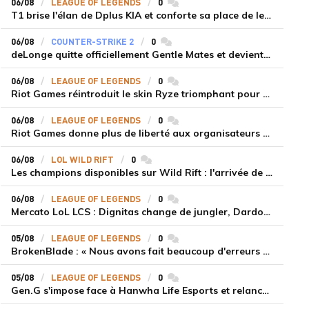
06/08
LEAGUE OF LEGENDS
0
commentaires
T1 brise l'élan de Dplus KIA et conforte sa place de leader en LCK 2026 Rounds 3-4
06/08
COUNTER-STRIKE 2
0
commentaires
deLonge quitte officiellement Gentle Mates et devient agent libre
06/08
LEAGUE OF LEGENDS
0
commentaires
Riot Games réintroduit le skin Ryze triomphant pour récompenser la scène amateur
06/08
LEAGUE OF LEGENDS
0
commentaires
Riot Games donne plus de liberté aux organisateurs de tournois locaux sur League of Legends
06/08
LOL WILD RIFT
0
commentaires
Les champions disponibles sur Wild Rift : l'arrivée de Cho'Gath
06/08
LEAGUE OF LEGENDS
0
commentaires
Mercato LoL LCS : Dignitas change de jungler, Dardoch fait son retour en LCS, eXyu annonce sa retraite
05/08
LEAGUE OF LEGENDS
0
commentaires
BrokenBlade : « Nous avons fait beaucoup d'erreurs bêtes, mais une victoire reste une victoire et c'est une chose dont on peut se réjouir »
05/08
LEAGUE OF LEGENDS
0
commentaires
Gen.G s'impose face à Hanwha Life Esports et relance sa dynamique en LCK