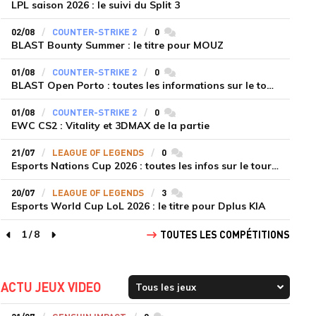
LPL saison 2026 : le suivi du Split 3
02/08
COUNTER-STRIKE 2
0
commentaires
BLAST Bounty Summer : le titre pour MOUZ
01/08
COUNTER-STRIKE 2
0
commentaires
BLAST Open Porto : toutes les informations sur le tournoi
01/08
COUNTER-STRIKE 2
0
commentaires
EWC CS2 : Vitality et 3DMAX de la partie
21/07
LEAGUE OF LEGENDS
0
commentaires
Esports Nations Cup 2026 : toutes les infos sur le tournoi
20/07
LEAGUE OF LEGENDS
3
commentaires
Esports World Cup LoL 2026 : le titre pour Dplus KIA
1
/
8
TOUTES LES COMPÉTITIONS
page précédente
page suivante
ACTU JEUX VIDEO