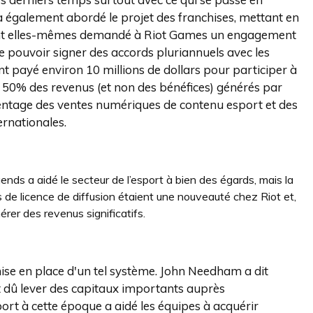
 également abordé le projet des franchises, mettant en
s ont elles-mêmes demandé à Riot Games un engagement
e pouvoir signer des accords pluriannuels avec les
nt payé environ 10 millions de dollars pour participer à
nt 50% des revenus (et non des bénéfices) générés par
entage des ventes numériques de contenu esport et des
ernationales.
nds a aidé le secteur de l’esport à bien des égards, mais la
 de licence de diffusion étaient une nouveauté chez Riot et,
érer des revenus significatifs.
mise en place d'un tel système. John Needham a dit
ont dû lever des capitaux importants auprès
port à cette époque a aidé les équipes à acquérir