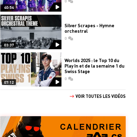
0
commentaires
40:54
Silver Scrapes - Hymne
orchestral
0
commentaires
03:37
Worlds 2025 : le Top 10 du
Play In et de la semaine 1 du
Swiss Stage
0
commentaires
07:12
VOIR TOUTES LES VIDÉOS