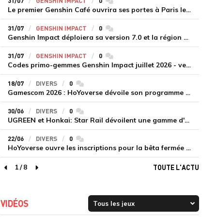
31/07
GENSHIN IMPACT
0
commentaires
Le premier Genshin Café ouvrira ses portes à Paris le 14 août
31/07
GENSHIN IMPACT
0
commentaires
Genshin Impact déploiera sa version 7.0 et la région de Snezhnaya le 12 août
31/07
GENSHIN IMPACT
0
commentaires
Codes primo-gemmes Genshin Impact juillet 2026 - version 7.0
18/07
DIVERS
0
commentaires
Gamescom 2026 : HoYoverse dévoile son programme et présente deux nouveaux jeux inédits
30/06
DIVERS
0
commentaires
UGREEN et Honkai: Star Rail dévoilent une gamme d'accessoires de recharge en édition limitée
22/06
DIVERS
0
commentaires
HoYoverse ouvre les inscriptions pour la bêta fermée de Honkai : Nexus Anima
1
/
8
TOUTE L'ACTU
page précédente
page suivante
VIDÉOS