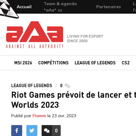
Team & agenda
L
Accueil
Partenaires
*aAa* cs
l
Team-aAa - against All authority
LIVING FOR ESPORT
SINCE 2000
MSI 2026
COMPÉTITIONS
LEAGUE OF LEGENDS
CS2
LEAGUE OF LEGENDS
0
commentaires
Riot Games prévoit de lancer et t
Worlds 2023
Publié par
Flamm
le
23 avr. 2023
0
ACCÉDER AUX
COMMENTAIRES