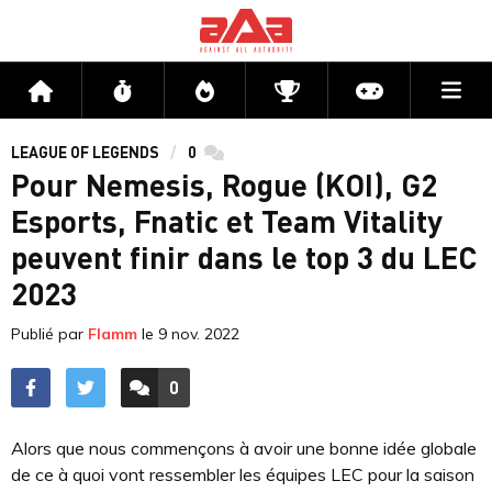
Me
Accueil
Flux
Directs
Compétitions
Actu jeux v
LEAGUE OF LEGENDS
0
commentaires
Pour Nemesis, Rogue (KOI), G2
Esports, Fnatic et Team Vitality
peuvent finir dans le top 3 du LEC
2023
Publié par
Flamm
le
9 nov. 2022
0
ACCÉDER AUX
COMMENTAIRES
Alors que nous commençons à avoir une bonne idée globale
de ce à quoi vont ressembler les équipes LEC pour la saison