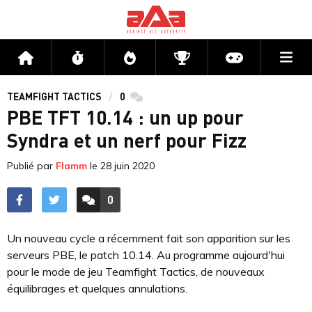
Me
Accueil
Flux
Directs
Compétitions
Actu jeux v
TEAMFIGHT TACTICS
0
commentaires
PBE TFT 10.14 : un up pour
Syndra et un nerf pour Fizz
Publié par
Flamm
le
28 juin 2020
0
ACCÉDER AUX
COMMENTAIRES
Un nouveau cycle a récemment fait son apparition sur les
serveurs PBE, le patch 10.14. Au programme aujourd'hui
pour le mode de jeu Teamfight Tactics, de nouveaux
équilibrages et quelques annulations.