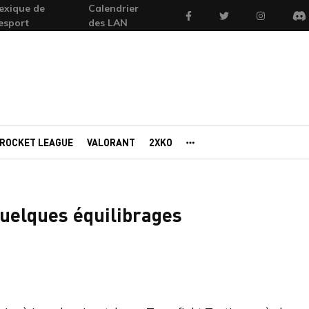
exique de
Calendrier
Facebook
Twitter
Instagram
'esport
des LAN
Di
ROCKET LEAGUE
VALORANT
2XKO
AUTRES PORTAILS
quelques équilibrages