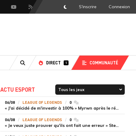
S'inscrire
Connexion
DarkMode
scord
Youtube
Flux RSS
DIRECT
COMMUNAUTÉ
1
RECHERCHE
ACTU ESPORT
06/08
LEAGUE OF LEGENDS
0
commentaires
« J'ai décidé de m'investir à 100% » Myrwn après le réveil de Movistar KOI face à Fnatic
06/08
LEAGUE OF LEGENDS
0
commentaires
« Je veux juste prouver qu'ils ont fait une erreur » Stend se confie sur son mercato chaotique et ses ambitions avec Shifters