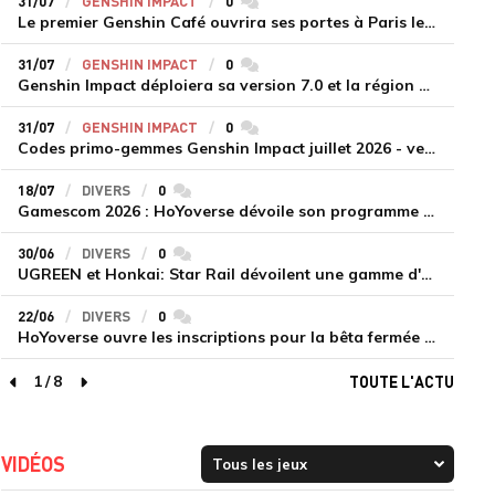
31/07
GENSHIN IMPACT
0
commentaires
Le premier Genshin Café ouvrira ses portes à Paris le 14 août
31/07
GENSHIN IMPACT
0
commentaires
Genshin Impact déploiera sa version 7.0 et la région de Snezhnaya le 12 août
31/07
GENSHIN IMPACT
0
commentaires
Codes primo-gemmes Genshin Impact juillet 2026 - version 7.0
18/07
DIVERS
0
commentaires
Gamescom 2026 : HoYoverse dévoile son programme et présente deux nouveaux jeux inédits
30/06
DIVERS
0
commentaires
UGREEN et Honkai: Star Rail dévoilent une gamme d'accessoires de recharge en édition limitée
22/06
DIVERS
0
commentaires
HoYoverse ouvre les inscriptions pour la bêta fermée de Honkai : Nexus Anima
1
/
8
TOUTE L'ACTU
page précédente
page suivante
VIDÉOS