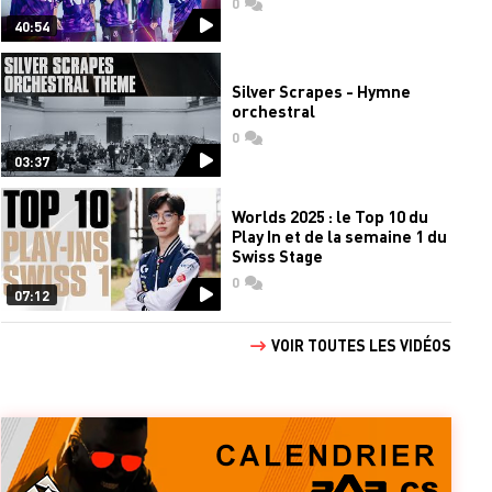
0
commentaires
40:54
Silver Scrapes - Hymne
orchestral
0
commentaires
03:37
Worlds 2025 : le Top 10 du
Play In et de la semaine 1 du
Swiss Stage
0
commentaires
07:12
VOIR TOUTES LES VIDÉOS