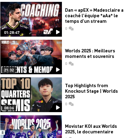
Dan « apEX » Madesclaire a
coaché l'équipe *aAa* le
temps d'un stream
0
commentaires
01:28:47
Worlds 2025 : Meilleurs
moments et souvenirs
0
commentaires
21:32
Top Highlights from
Knockout Stage | Worlds
2025
0
commentaires
08:06
Movistar KOI aux Worlds
2025, le documentaire