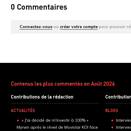
0 Commentaires
Connectez-vous
ou
créer votre compte
pour pouvoir ré
Contenus les plus commentés en Août 2026
Contributions de la rédaction
Contributio
ACTUALITÉS
BLOGS
« J'ai décidé de m'investir à 100% »
Intervi
Myrwn après le réveil de Movistar KOI face
Intervi