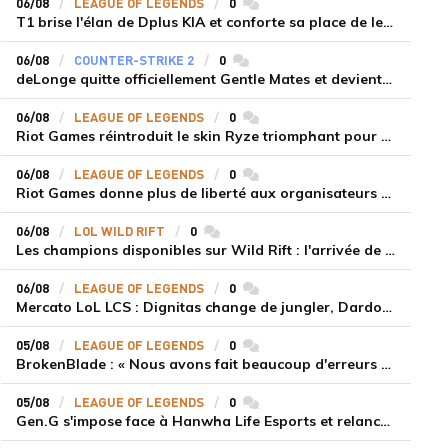
06/08
LEAGUE OF LEGENDS
0
commentaires
T1 brise l'élan de Dplus KIA et conforte sa place de leader en LCK 2026 Rounds 3-4
06/08
COUNTER-STRIKE 2
0
commentaires
deLonge quitte officiellement Gentle Mates et devient agent libre
06/08
LEAGUE OF LEGENDS
0
commentaires
Riot Games réintroduit le skin Ryze triomphant pour récompenser la scène amateur
06/08
LEAGUE OF LEGENDS
0
commentaires
Riot Games donne plus de liberté aux organisateurs de tournois locaux sur League of Legends
06/08
LOL WILD RIFT
0
commentaires
Les champions disponibles sur Wild Rift : l'arrivée de Cho'Gath
06/08
LEAGUE OF LEGENDS
0
commentaires
Mercato LoL LCS : Dignitas change de jungler, Dardoch fait son retour en LCS, eXyu annonce sa retraite
05/08
LEAGUE OF LEGENDS
0
commentaires
BrokenBlade : « Nous avons fait beaucoup d'erreurs bêtes, mais une victoire reste une victoire et c'est une chose dont on peut se réjouir »
05/08
LEAGUE OF LEGENDS
0
commentaires
Gen.G s'impose face à Hanwha Life Esports et relance sa dynamique en LCK