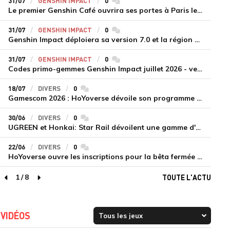
31/07
GENSHIN IMPACT
0
commentaires
Le premier Genshin Café ouvrira ses portes à Paris le 14 août
31/07
GENSHIN IMPACT
0
commentaires
Genshin Impact déploiera sa version 7.0 et la région de Snezhnaya le 12 août
31/07
GENSHIN IMPACT
0
commentaires
Codes primo-gemmes Genshin Impact juillet 2026 - version 7.0
18/07
DIVERS
0
commentaires
Gamescom 2026 : HoYoverse dévoile son programme et présente deux nouveaux jeux inédits
30/06
DIVERS
0
commentaires
UGREEN et Honkai: Star Rail dévoilent une gamme d'accessoires de recharge en édition limitée
22/06
DIVERS
0
commentaires
HoYoverse ouvre les inscriptions pour la bêta fermée de Honkai : Nexus Anima
1
/
8
TOUTE L'ACTU
page précédente
page suivante
VIDÉOS