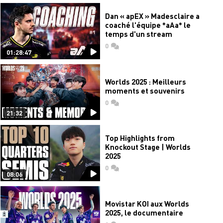
Dan « apEX » Madesclaire a
coaché l'équipe *aAa* le
temps d'un stream
0
commentaires
01:28:47
Worlds 2025 : Meilleurs
moments et souvenirs
0
commentaires
21:32
Top Highlights from
Knockout Stage | Worlds
2025
0
commentaires
08:06
Movistar KOI aux Worlds
2025, le documentaire