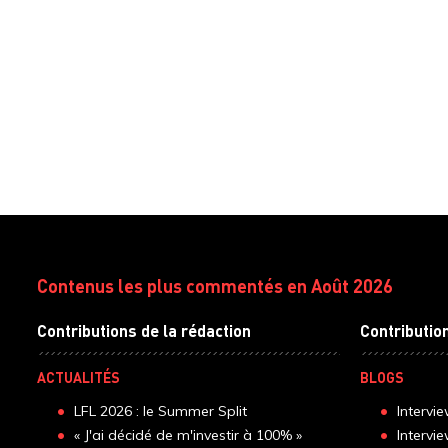
Contenus les plus commentés en Août 2026
Contributions de la rédaction
Contributio
ACTUALITÉS
BLOGS
LFL 2026 : le Summer Split
Intervi
« J'ai décidé de m'investir à 100% »
Intervi