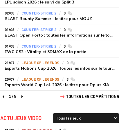
LPL saison 2026 : le suivi du Split 3
02/08
COUNTER-STRIKE 2
0
commentaires
BLAST Bounty Summer : le titre pour MOUZ
01/08
COUNTER-STRIKE 2
0
commentaires
BLAST Open Porto : toutes les informations sur le tournoi
01/08
COUNTER-STRIKE 2
0
commentaires
EWC CS2 : Vitality et 3DMAX de la partie
21/07
LEAGUE OF LEGENDS
0
commentaires
Esports Nations Cup 2026 : toutes les infos sur le tournoi
20/07
LEAGUE OF LEGENDS
3
commentaires
Esports World Cup LoL 2026 : le titre pour Dplus KIA
1
/
8
TOUTES LES COMPÉTITIONS
page précédente
page suivante
ACTU JEUX VIDEO