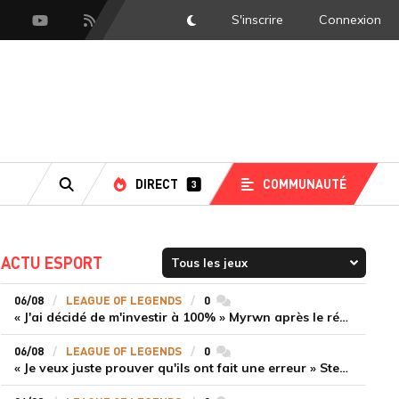
S'inscrire
Connexion
DarkMode
scord
Youtube
Flux RSS
DIRECT
COMMUNAUTÉ
3
RECHERCHE
ACTU ESPORT
06/08
LEAGUE OF LEGENDS
0
commentaires
« J'ai décidé de m'investir à 100% » Myrwn après le réveil de Movistar KOI face à Fnatic
06/08
LEAGUE OF LEGENDS
0
commentaires
« Je veux juste prouver qu'ils ont fait une erreur » Stend se confie sur son mercato chaotique et ses ambitions avec Shifters