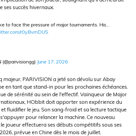
de ses succès hivernaux.
ke to face the pressure of major tournaments. His…
witter.com/r0yBvrnDUS
(@parivisiongg)
June 17, 2026
cinq majeur, PARIVISION a jeté son dévolu sur Abay
pe en tant que stand-in pour les prochaines échéances.
 de sérénité au sein de l'effectif. Vainqueur de Major
ernationaux, HObbit doit apporter son expérience du
t fluidifier le jeu. Son sang-froid et sa lecture tactique
re s'appuyer pour relancer la machine. Ce nouveau
le joueur effectuera ses débuts compétitifs sous ses
026, prévue en Chine dès le mois de juillet.