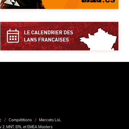
c
Compétitions
Mercato LoL
v 2, MNT, ERL et EMEA Masters