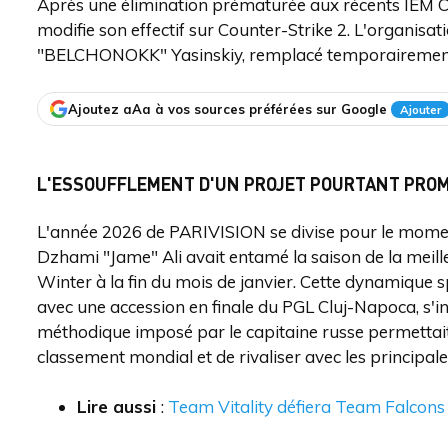
Après une élimination prématurée aux récents IEM Co
modifie son effectif sur Counter-Strike 2. L'organisat
"BELCHONOKK" Yasinskiy, remplacé temporairement
Ajoutez aAa à vos sources préférées sur Google
Ajouter
L'ESSOUFFLEMENT D'UN PROJET POURTANT PRO
L'année 2026 de PARIVISION se divise pour le moment
Dzhami "Jame" Ali avait entamé la saison de la mei
Winter à la fin du mois de janvier. Cette dynamique 
avec une accession en finale du PGL Cluj-Napoca, s'incl
méthodique imposé par le capitaine russe permettait a
classement mondial et de rivaliser avec les principales
Lire aussi
:
Team Vitality défiera Team Falcons