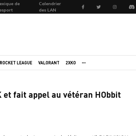
exique de
Calendrier
Facebook
Twitter
Instagram
'esport
des LAN
Di
ROCKET LEAGUE
VALORANT
2XKO
AUTRES PORTAILS
t fait appel au vétéran HObbit