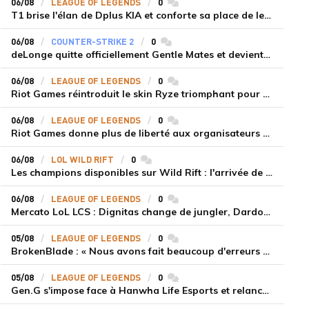
06/08
LEAGUE OF LEGENDS
0
commentaires
T1 brise l'élan de Dplus KIA et conforte sa place de leader en LCK 2026 Rounds 3-4
06/08
COUNTER-STRIKE 2
0
commentaires
deLonge quitte officiellement Gentle Mates et devient agent libre
06/08
LEAGUE OF LEGENDS
0
commentaires
Riot Games réintroduit le skin Ryze triomphant pour récompenser la scène amateur
06/08
LEAGUE OF LEGENDS
0
commentaires
Riot Games donne plus de liberté aux organisateurs de tournois locaux sur League of Legends
06/08
LOL WILD RIFT
0
commentaires
Les champions disponibles sur Wild Rift : l'arrivée de Cho'Gath
06/08
LEAGUE OF LEGENDS
0
commentaires
Mercato LoL LCS : Dignitas change de jungler, Dardoch fait son retour en LCS, eXyu annonce sa retraite
05/08
LEAGUE OF LEGENDS
0
commentaires
BrokenBlade : « Nous avons fait beaucoup d'erreurs bêtes, mais une victoire reste une victoire et c'est une chose dont on peut se réjouir »
05/08
LEAGUE OF LEGENDS
0
commentaires
Gen.G s'impose face à Hanwha Life Esports et relance sa dynamique en LCK