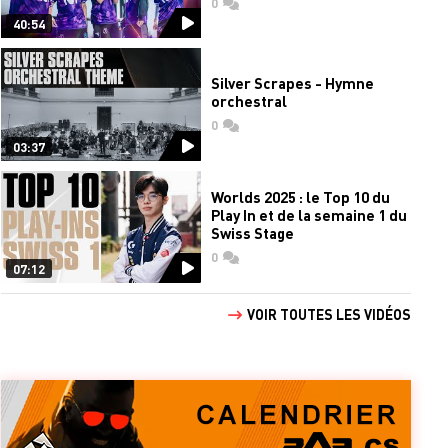
0
commentaires
40:54
Silver Scrapes - Hymne
orchestral
0
commentaires
03:37
Worlds 2025 : le Top 10 du
Play In et de la semaine 1 du
Swiss Stage
0
commentaires
07:12
VOIR TOUTES LES VIDÉOS