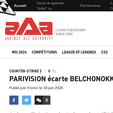
Team & agenda
L
Accueil
Partenaires
*aAa* cs
l
Team-aAa - against All authority
LIVING FOR ESPORT
SINCE 2000
MSI 2026
COMPÉTITIONS
LEAGUE OF LEGENDS
CS2
COUNTER-STRIKE 2
0
commentaires
PARIVISION écarte BELCHONOKK e
Publié par
Flamm
le
18 juin 2026
0
ACCÉDER AUX
COMMENTAIRES