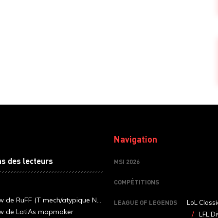
Navigation
ns des lecteurs
MSI 2026
COMPÉTITIONS
ew de RuFF (T mech/atypique N...
LEAGUE OF LEGENDS
LoL Classi
ew de LatiAs mapmaker
LFL,Di