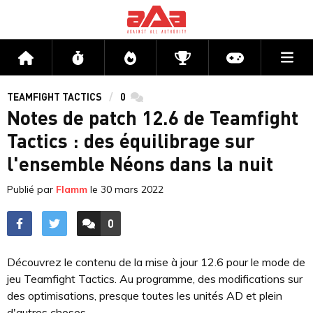
Me
Accueil
Flux
Directs
Compétitions
Actu jeux v
TEAMFIGHT TACTICS
0
commentaires
Notes de patch 12.6 de Teamfight
Tactics : des équilibrage sur
l'ensemble Néons dans la nuit
Publié par
Flamm
le
30 mars 2022
0
ACCÉDER AUX
COMMENTAIRES
Découvrez le contenu de la mise à jour 12.6 pour le mode de
jeu Teamfight Tactics. Au programme, des modifications sur
des optimisations, presque toutes les unités AD et plein
d'autres choses.