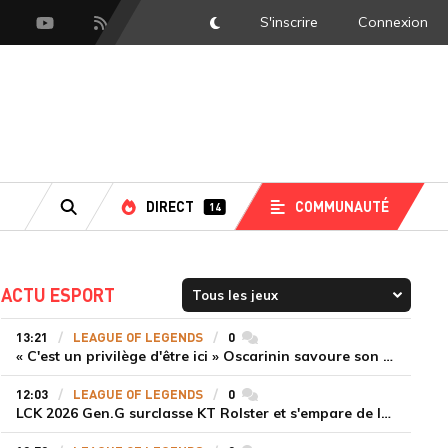
S'inscrire
Connexion
DarkMode
scord
Youtube
Flux RSS
DIRECT
COMMUNAUTÉ
14
RECHERCHE
ACTU ESPORT
13:21
LEAGUE OF LEGENDS
0
commentaires
« C'est un privilège d'être ici » Oscarinin savoure son retour en LEC et prépare sa revanche
12:03
LEAGUE OF LEGENDS
0
commentaires
LCK 2026 Gen.G surclasse KT Rolster et s'empare de la deuxième place du Legend Group