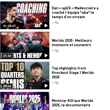
Dan « apEX » Madesclaire a
coaché l'équipe *aAa* le
temps d'un stream
0
commentaires
01:28:47
Worlds 2025 : Meilleurs
moments et souvenirs
0
commentaires
21:32
Top Highlights from
Knockout Stage | Worlds
2025
0
commentaires
08:06
Movistar KOI aux Worlds
2025, le documentaire