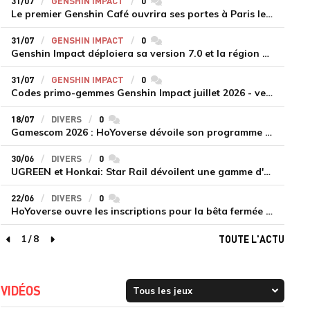
31/07
GENSHIN IMPACT
0
commentaires
Le premier Genshin Café ouvrira ses portes à Paris le 14 août
31/07
GENSHIN IMPACT
0
commentaires
Genshin Impact déploiera sa version 7.0 et la région de Snezhnaya le 12 août
31/07
GENSHIN IMPACT
0
commentaires
Codes primo-gemmes Genshin Impact juillet 2026 - version 7.0
18/07
DIVERS
0
commentaires
Gamescom 2026 : HoYoverse dévoile son programme et présente deux nouveaux jeux inédits
30/06
DIVERS
0
commentaires
UGREEN et Honkai: Star Rail dévoilent une gamme d'accessoires de recharge en édition limitée
22/06
DIVERS
0
commentaires
HoYoverse ouvre les inscriptions pour la bêta fermée de Honkai : Nexus Anima
1
/
8
TOUTE L'ACTU
page précédente
page suivante
VIDÉOS