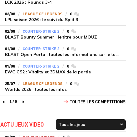
LCK 2026 : Rounds 3-4
03/08
LEAGUE OF LEGENDS
0
commentaires
LPL saison 2026 : le suivi du Split 3
02/08
COUNTER-STRIKE 2
0
commentaires
BLAST Bounty Summer : le titre pour MOUZ
01/08
COUNTER-STRIKE 2
0
commentaires
BLAST Open Porto : toutes les informations sur le tournoi
01/08
COUNTER-STRIKE 2
0
commentaires
EWC CS2 : Vitality et 3DMAX de la partie
25/07
LEAGUE OF LEGENDS
0
commentaires
Worlds 2026 : toutes les infos
1
/
8
TOUTES LES COMPÉTITIONS
page précédente
page suivante
ACTU JEUX VIDEO