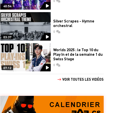
0
commentaires
40:54
Silver Scrapes - Hymne
orchestral
0
commentaires
03:37
Worlds 2025 : le Top 10 du
Play In et de la semaine 1 du
Swiss Stage
0
commentaires
07:12
VOIR TOUTES LES VIDÉOS