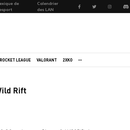
exique de
Calendrier
Facebook
Twitter
Instagram
'esport
des LAN
Di
ROCKET LEAGUE
VALORANT
2XKO
AUTRES PORTAILS
ild Rift