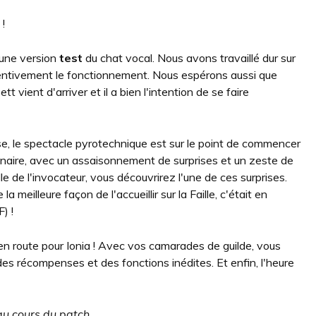
!
 une version
test
du chat vocal. Nous avons travaillé dur sur
ttentivement le fonctionnement. Nous espérons aussi que
t vient d'arriver et il a bien l'intention de se faire
ise, le spectacle pyrotechnique est sur le point de commencer
unaire, avec un assaisonnement de surprises et un zeste de
 de l'invocateur, vous découvrirez l'une de ces surprises.
meilleure façon de l'accueillir sur la Faille, c'était en
) !
; en route pour Ionia ! Avec vos camarades de guilde, vous
 des récompenses et des fonctions inédites. Et enfin, l'heure
 au cours du patch.