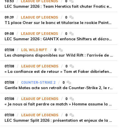
10:53
LEAGUE OF LEGENDS
0
commentaires
LEC Summer 2026 : Team Heretics fait chuter Fnatic et lance enfin sa saison estivale
09:39
LEAGUE OF LEGENDS
0
commentaires
T1 place Oner sur le banc et titularise le rookie Painter face à Hanwha Life Esports
09:08
LEAGUE OF LEGENDS
0
commentaires
LEC Summer 2026 : GIANTX enfonce Shifters et décroche sa première victoire
07/08
LOL WILD RIFT
0
commentaires
Les champions disponibles sur Wild Rift : l'arrivée de Cho'Gath
07/08
LEAGUE OF LEGENDS
0
commentaires
« La confiance est de retour » Tom et Faker débriefent la victoire convaincante de T1 face à Dplus KIA
07/08
COUNTER-STRIKE 2
0
commentaires
Gentle Mates acte son retrait de Counter-Strike 2, le roster ibérique libéré
07/08
LEAGUE OF LEGENDS
0
commentaires
« Je nous ai fait perdre ce match » Homme assume la responsabilité de la défaite de HLE face à Gen.G
07/08
LEAGUE OF LEGENDS
0
commentaires
LEC Summer Split 2026 : présentation et enjeux de la troisième semaine de compétition