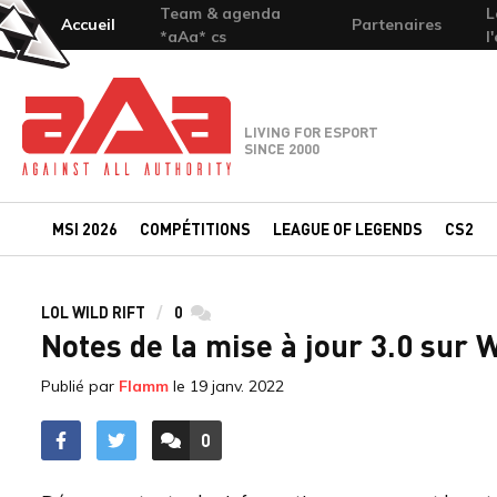
Team & agenda
L
Accueil
Partenaires
*aAa* cs
l
Team-aAa - against All authority
LIVING FOR ESPORT
SINCE 2000
MSI 2026
COMPÉTITIONS
LEAGUE OF LEGENDS
CS2
LOL WILD RIFT
0
commentaires
Notes de la mise à jour 3.0 sur W
Publié par
Flamm
le
19 janv. 2022
0
ACCÉDER AUX
COMMENTAIRES