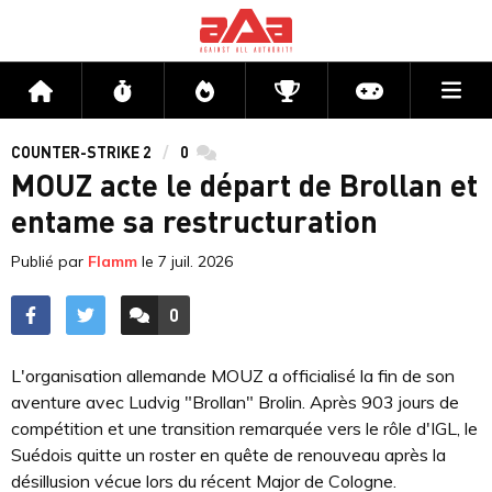
Me
Accueil
Flux
Directs
Compétitions
Actu jeux v
COUNTER-STRIKE 2
0
commentaires
MOUZ acte le départ de Brollan et
entame sa restructuration
Publié par
Flamm
le
7 juil. 2026
0
ACCÉDER AUX
COMMENTAIRES
L'organisation allemande MOUZ a officialisé la fin de son
aventure avec Ludvig "Brollan" Brolin. Après 903 jours de
compétition et une transition remarquée vers le rôle d'IGL, le
Suédois quitte un roster en quête de renouveau après la
désillusion vécue lors du récent Major de Cologne.