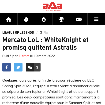
Me
Accueil
Flux
Directs
Compétitions
Actu jeux v
LEAGUE OF LEGENDS
3
commentaires
Mercato LoL : WhiteKnight et
promisq quittent Astralis
Publié par
Flamm
le
10 mars 2022
3
ACCÉDER AUX
COMMENTAIRES
Quelques jours après la fin de la saison régulière du LEC
Spring Split 2022, l'équipe Astralis vient d'annoncer qu'elle
se sépare de son toplaner WhiteKnight et de son support
promisq. Les deux compétiteurs sont donc maintenant à la
recherche d'une nouvelle équipe pour le Summer Split et ont