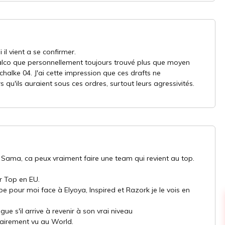
il vient a se confirmer.
alco que personnellement toujours trouvé plus que moyen
alke 04. J'ai cette impression que ces drafts ne
u'ils auraient sous ces ordres, surtout leurs agressivités.
 Sama, ca peux vraiment faire une team qui revient au top.
r Top en EU.
ipe pour moi face à Elyoya, Inspired et Razork je le vois en
gue s'il arrive à revenir à son vrai niveau
clairement vu au World.