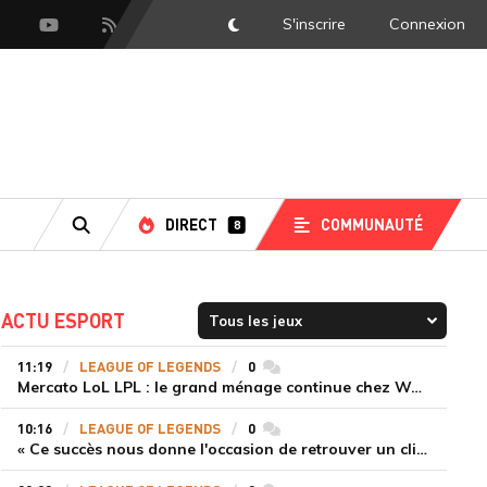
S'inscrire
Connexion
DarkMode
scord
Youtube
Flux RSS
DIRECT
COMMUNAUTÉ
8
RECHERCHE
ACTU ESPORT
11:19
LEAGUE OF LEGENDS
0
commentaires
Mercato LoL LPL : le grand ménage continue chez Weibo Gaming, Jiejie quitte le navire au profit de Xiaohao
10:16
LEAGUE OF LEGENDS
0
commentaires
« Ce succès nous donne l'occasion de retrouver un climat beaucoup plus positif » Ryu et Canyon soulagés après la victoire de Gen.G sur HLE