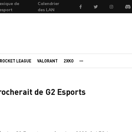
exique de
Calendrier
Facebook
Twitter
Instagram
'esport
des LAN
Di
ROCKET LEAGUE
VALORANT
2XKO
AUTRES PORTAILS
ocherait de G2 Esports