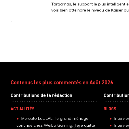
Targamas, le support le plus intelligent 
vois bien atteindre le niveau de Kaiser ou
Contenus les plus commentés en Août 2026
Contributions de la rédaction
Contributio
ACTUALITÉS
BLOGS
Mercato LoL LPL : le grand ménage
Intervi
continue chez Weibo Gaming, Jiejie quitte
Intervi