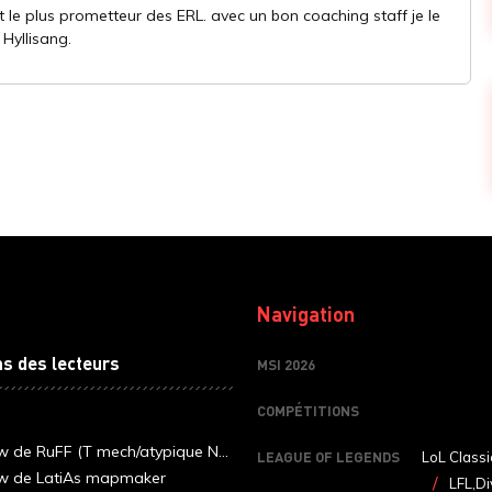
et le plus prometteur des ERL. avec un bon coaching staff je le
 Hyllisang.
Navigation
ns des lecteurs
MSI 2026
COMPÉTITIONS
ew de RuFF (T mech/atypique N...
LEAGUE OF LEGENDS
LoL Classi
ew de LatiAs mapmaker
LFL,Di