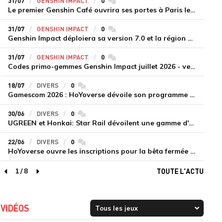
31/07
GENSHIN IMPACT
0
commentaires
Le premier Genshin Café ouvrira ses portes à Paris le 14 août
31/07
GENSHIN IMPACT
0
commentaires
Genshin Impact déploiera sa version 7.0 et la région de Snezhnaya le 12 août
31/07
GENSHIN IMPACT
0
commentaires
Codes primo-gemmes Genshin Impact juillet 2026 - version 7.0
18/07
DIVERS
0
commentaires
Gamescom 2026 : HoYoverse dévoile son programme et présente deux nouveaux jeux inédits
30/06
DIVERS
0
commentaires
UGREEN et Honkai: Star Rail dévoilent une gamme d'accessoires de recharge en édition limitée
22/06
DIVERS
0
commentaires
HoYoverse ouvre les inscriptions pour la bêta fermée de Honkai : Nexus Anima
1
/
8
TOUTE L'ACTU
page précédente
page suivante
VIDÉOS