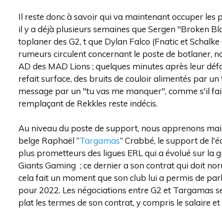
Il reste donc à savoir qui va maintenant occuper les
il y a déjà plusieurs semaines que Sergen "Broken Bl
toplaner des G2, t que Dylan Falco (Fnatic et Schalke
rumeurs circulent concernant le poste de botlaner, 
AD des MAD Lions ; quelques minutes après leur défai
refait surface, des bruits de couloir alimentés par u
message par un "tu vas me manquer", comme s'il fai
remplaçant de Rekkles reste indécis.
Au niveau du poste de support, nous apprenons main
belge Raphaël “
Targamas
” Crabbé, le support de l'
plus prometteurs des ligues ERL qui a évolué sur la 
Giants Gaming ; ce dernier a son contrat qui doit n
cela fait un moment que son club lui a permis de parl
pour 2022. Les négociations entre G2 et Targamas ser
plat les termes de son contrat, y compris le salaire et