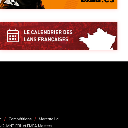
c
Compétitions
Mercato LoL
v 2, MNT, ERL et EMEA Masters