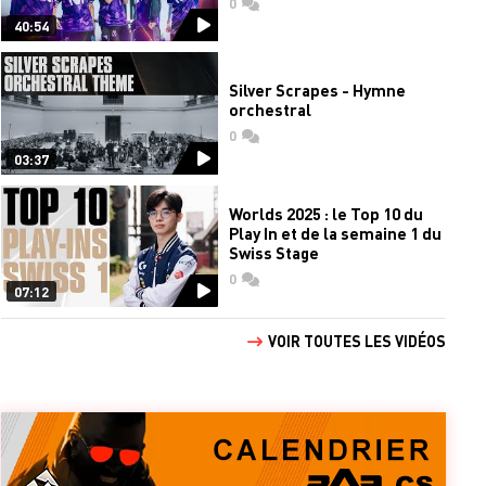
0
commentaires
40:54
Silver Scrapes - Hymne
orchestral
0
commentaires
03:37
Worlds 2025 : le Top 10 du
Play In et de la semaine 1 du
Swiss Stage
0
commentaires
07:12
VOIR TOUTES LES VIDÉOS