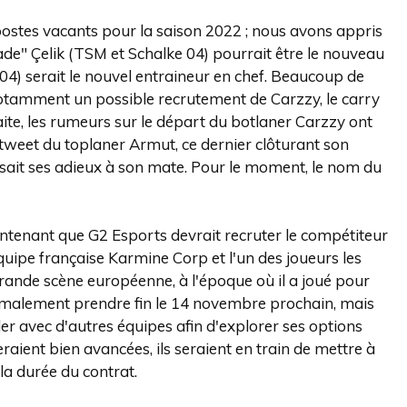
 postes vacants pour la saison 2022 ; nous avons appris
ade" Çelik (TSM et Schalke 04) pourrait être le nouveau
 04) serait le nouvel entraineur en chef. Beaucoup de
notamment un possible recrutement de Carzzy, le carry
te, les rumeurs sur le départ du botlaner Carzzy ont
n tweet du toplaner Armut, ce dernier clôturant son
sait ses adieux à son mate. Pour le moment, le nom du
tenant que G2 Esports devrait recruter le compétiteur
équipe française Karmine Corp et l'un des joueurs les
grande scène européenne, à l'époque où il a joué pour
ormalement prendre fin le 14 novembre prochain, mais
er avec d'autres équipes afin d'explorer ses options
aient bien avancées, ils seraient en train de mettre à
 la durée du contrat.