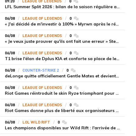
09:20
LEAGUE OF LEGENDS
0
commentaires
LFL Summer Split 2026 : bilan de la saison régulière avec Solary en tête
06/08
LEAGUE OF LEGENDS
0
commentaires
« J'ai décidé de m'investir à 100% » Myrwn après le réveil de Movistar KOI face à Fnatic
06/08
LEAGUE OF LEGENDS
0
commentaires
« Je veux juste prouver qu'ils ont fait une erreur » Stend se confie sur son mercato chaotique et ses ambitions avec Shifters
06/08
LEAGUE OF LEGENDS
0
commentaires
T1 brise l'élan de Dplus KIA et conforte sa place de leader en LCK 2026 Rounds 3-4
06/08
COUNTER-STRIKE 2
0
commentaires
deLonge quitte officiellement Gentle Mates et devient agent libre
06/08
LEAGUE OF LEGENDS
0
commentaires
Riot Games réintroduit le skin Ryze triomphant pour récompenser la scène amateur
06/08
LEAGUE OF LEGENDS
0
commentaires
Riot Games donne plus de liberté aux organisateurs de tournois locaux sur League of Legends
06/08
LOL WILD RIFT
0
commentaires
Les champions disponibles sur Wild Rift : l'arrivée de Cho'Gath