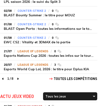
LPL saison 2026 : le suivi du Split 3
02/08
COUNTER-STRIKE 2
0
commentaires
BLAST Bounty Summer : le titre pour MOUZ
01/08
COUNTER-STRIKE 2
0
commentaires
BLAST Open Porto : toutes les informations sur le tournoi
01/08
COUNTER-STRIKE 2
0
commentaires
EWC CS2 : Vitality et 3DMAX de la partie
21/07
LEAGUE OF LEGENDS
0
commentaires
Esports Nations Cup 2026 : toutes les infos sur le tournoi
20/07
LEAGUE OF LEGENDS
3
commentaires
Esports World Cup LoL 2026 : le titre pour Dplus KIA
1
/
8
TOUTES LES COMPÉTITIONS
page précédente
page suivante
ACTU JEUX VIDEO