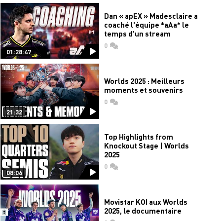
Dan « apEX » Madesclaire a
coaché l'équipe *aAa* le
temps d'un stream
0
commentaires
01:28:47
Worlds 2025 : Meilleurs
moments et souvenirs
0
commentaires
21:32
Top Highlights from
Knockout Stage | Worlds
2025
0
commentaires
08:06
Movistar KOI aux Worlds
2025, le documentaire