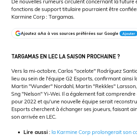
De nouvelles rumeurs circulent concernant la future
fonctions de support titulaire pourraient être confi
Karmine Corp : Targamas.
Ajoutez aAa à vos sources préférées sur Google
Ajouter
TARGAMAS EN LEC LA SAISON PROCHAINE ?
Vers la mi-octobre, Carlos "ocelote" Rodríguez Sant
lieu au sein de l'équipe G2 Esports, confirmant ainsi l
Martin "Wunder" Nordahl, Martin "Rekkles" Larsson
Sng "Nelson" Yi-Wei. Il a également fait comprendre 
pour 2022 et qu'une nouvelle équipe serait reconstru
Esports cherchent à échanger ses joueurs, faisant ain
son arrivée en LEC.
Lire aussi
:
la Karmine Corp prolongerait son co