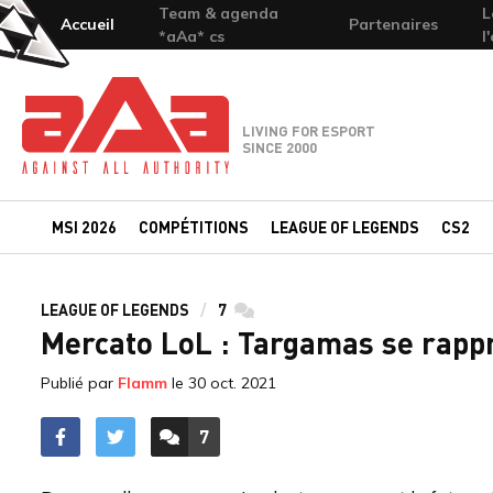
Team & agenda
L
Accueil
Partenaires
*aAa* cs
l
Team-aAa - against All authority
LIVING FOR ESPORT
SINCE 2000
MSI 2026
COMPÉTITIONS
LEAGUE OF LEGENDS
CS2
LEAGUE OF LEGENDS
7
commentaires
Mercato LoL : Targamas se rappr
Publié par
Flamm
le
30 oct. 2021
7
ACCÉDER AUX
COMMENTAIRES