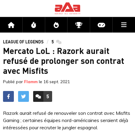
Me
Accueil
Flux
Directs
Compétitions
Actu jeux v
LEAGUE OF LEGENDS
5
commentaires
Mercato LoL : Razork aurait
refusé de prolonger son contrat
avec Misfits
Publié par
Flamm
le
16 sept. 2021
5
ACCÉDER AUX
COMMENTAIRES
Razork aurait refusé de renouveler son contrat avec Misfits
Gaming ; certaines équipes nord-américaines seraient déjà
intéressées pour recruter le jungler espagnol.