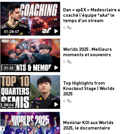
Dan « apEX » Madesclaire a
coaché l'équipe *aAa* le
temps d'un stream
0
commentaires
01:28:47
Worlds 2025 : Meilleurs
moments et souvenirs
0
commentaires
21:32
Top Highlights from
Knockout Stage | Worlds
2025
0
commentaires
08:06
Movistar KOI aux Worlds
2025, le documentaire