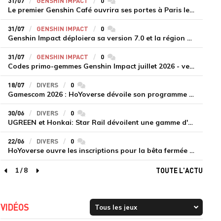
31/07
GENSHIN IMPACT
0
commentaires
Le premier Genshin Café ouvrira ses portes à Paris le 14 août
31/07
GENSHIN IMPACT
0
commentaires
Genshin Impact déploiera sa version 7.0 et la région de Snezhnaya le 12 août
31/07
GENSHIN IMPACT
0
commentaires
Codes primo-gemmes Genshin Impact juillet 2026 - version 7.0
18/07
DIVERS
0
commentaires
Gamescom 2026 : HoYoverse dévoile son programme et présente deux nouveaux jeux inédits
30/06
DIVERS
0
commentaires
UGREEN et Honkai: Star Rail dévoilent une gamme d'accessoires de recharge en édition limitée
22/06
DIVERS
0
commentaires
HoYoverse ouvre les inscriptions pour la bêta fermée de Honkai : Nexus Anima
1
/
8
TOUTE L'ACTU
page précédente
page suivante
VIDÉOS