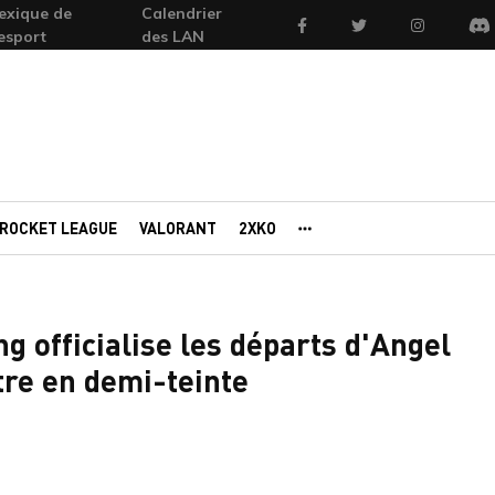
exique de
Calendrier
Facebook
Twitter
Instagram
'esport
des LAN
Di
ROCKET LEAGUE
VALORANT
2XKO
AUTRES PORTAILS
 officialise les départs d'Angel
re en demi-teinte