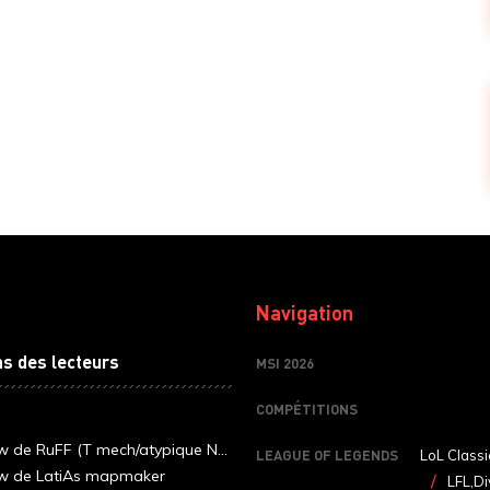
Navigation
ns des lecteurs
MSI 2026
COMPÉTITIONS
ew de RuFF (T mech/atypique N...
LEAGUE OF LEGENDS
LoL Classi
ew de LatiAs mapmaker
LFL,Di