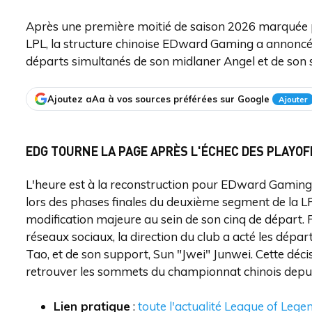
Après une première moitié de saison 2026 marquée pa
LPL, la structure chinoise EDward Gaming a annoncé u
départs simultanés de son midlaner Angel et de son 
Ajoutez aAa à vos sources préférées sur Google
Ajouter
EDG TOURNE LA PAGE APRÈS L'ÉCHEC DES PLAYOFF
L'heure est à la reconstruction pour EDward Gaming
lors des phases finales du deuxième segment de la LPL
modification majeure au sein de son cinq de départ. 
réseaux sociaux, la direction du club a acté les dép
Tao, et de son support, Sun "Jwei" Junwei. Cette déc
retrouver les sommets du championnat chinois depuis
Lien pratique
:
toute l'actualité League of Lege