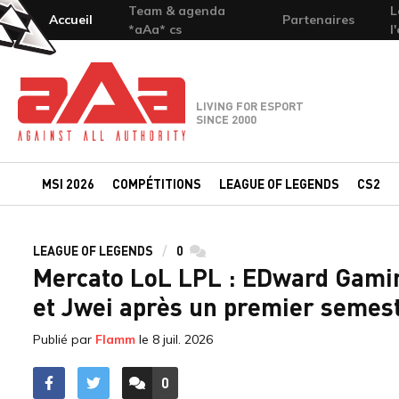
Team & agenda
L
Accueil
Partenaires
*aAa* cs
l
Team-aAa - against All authority
LIVING FOR ESPORT
SINCE 2000
MSI 2026
COMPÉTITIONS
LEAGUE OF LEGENDS
CS2
LEAGUE OF LEGENDS
0
commentaires
Mercato LoL LPL : EDward Gaming
et Jwei après un premier semest
Publié par
Flamm
le
8 juil. 2026
0
ACCÉDER AUX
COMMENTAIRES