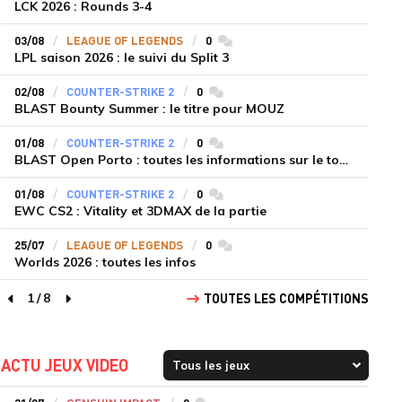
LCK 2026 : Rounds 3-4
03/08
LEAGUE OF LEGENDS
0
commentaires
LPL saison 2026 : le suivi du Split 3
02/08
COUNTER-STRIKE 2
0
commentaires
BLAST Bounty Summer : le titre pour MOUZ
01/08
COUNTER-STRIKE 2
0
commentaires
BLAST Open Porto : toutes les informations sur le tournoi
01/08
COUNTER-STRIKE 2
0
commentaires
EWC CS2 : Vitality et 3DMAX de la partie
25/07
LEAGUE OF LEGENDS
0
commentaires
Worlds 2026 : toutes les infos
1
/
8
TOUTES LES COMPÉTITIONS
page précédente
page suivante
ACTU JEUX VIDEO