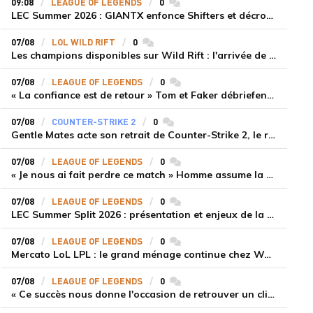
09:08
LEAGUE OF LEGENDS
0
commentaires
LEC Summer 2026 : GIANTX enfonce Shifters et décroche sa première victoire
07/08
LOL WILD RIFT
0
commentaires
Les champions disponibles sur Wild Rift : l'arrivée de Cho'Gath
07/08
LEAGUE OF LEGENDS
0
commentaires
« La confiance est de retour » Tom et Faker débriefent la victoire convaincante de T1 face à Dplus KIA
07/08
COUNTER-STRIKE 2
0
commentaires
Gentle Mates acte son retrait de Counter-Strike 2, le roster ibérique libéré
07/08
LEAGUE OF LEGENDS
0
commentaires
« Je nous ai fait perdre ce match » Homme assume la responsabilité de la défaite de HLE face à Gen.G
07/08
LEAGUE OF LEGENDS
0
commentaires
LEC Summer Split 2026 : présentation et enjeux de la troisième semaine de compétition
07/08
LEAGUE OF LEGENDS
0
commentaires
Mercato LoL LPL : le grand ménage continue chez Weibo Gaming, Jiejie quitte le navire au profit de Xiaohao
07/08
LEAGUE OF LEGENDS
0
commentaires
« Ce succès nous donne l'occasion de retrouver un climat beaucoup plus positif » Ryu et Canyon soulagés après la victoire de Gen.G sur HLE