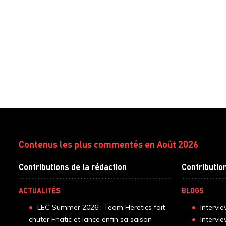
Contenus les plus commentés en Août 2026
Contributions de la rédaction
Contributio
ACTUALITÉS
BLOGS
LEC Summer 2026 : Team Heretics fait
Intervi
chuter Fnatic et lance enfin sa saison
Intervi