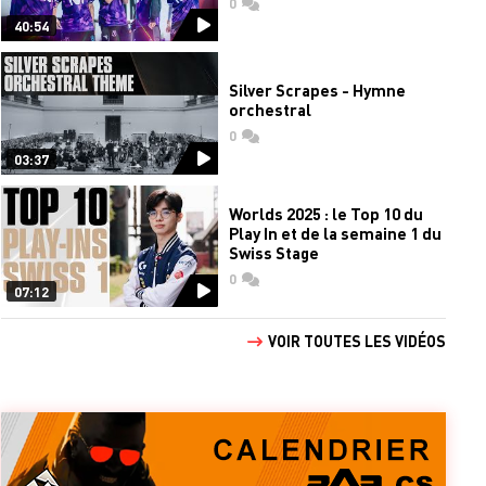
0
commentaires
40:54
Silver Scrapes - Hymne
orchestral
0
commentaires
03:37
Worlds 2025 : le Top 10 du
Play In et de la semaine 1 du
Swiss Stage
0
commentaires
07:12
VOIR TOUTES LES VIDÉOS