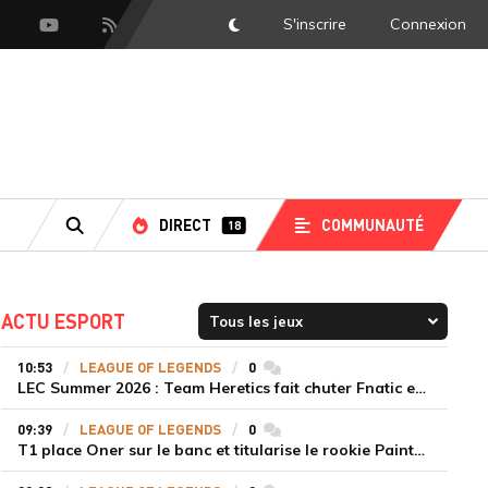
S'inscrire
Connexion
DarkMode
scord
Youtube
Flux RSS
DIRECT
COMMUNAUTÉ
18
RECHERCHE
ACTU ESPORT
10:53
LEAGUE OF LEGENDS
0
commentaires
LEC Summer 2026 : Team Heretics fait chuter Fnatic et lance enfin sa saison estivale
09:39
LEAGUE OF LEGENDS
0
commentaires
T1 place Oner sur le banc et titularise le rookie Painter face à Hanwha Life Esports