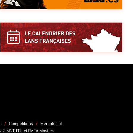
c
Compétitions
Mercato LoL
v 2, MNT, ERL et EMEA Masters