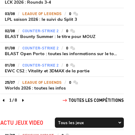
LCK 2026 : Rounds 3-4
03/08
LEAGUE OF LEGENDS
0
commentaires
LPL saison 2026 : le suivi du Split 3
02/08
COUNTER-STRIKE 2
0
commentaires
BLAST Bounty Summer : le titre pour MOUZ
01/08
COUNTER-STRIKE 2
0
commentaires
BLAST Open Porto : toutes les informations sur le tournoi
01/08
COUNTER-STRIKE 2
0
commentaires
EWC CS2 : Vitality et 3DMAX de la partie
25/07
LEAGUE OF LEGENDS
0
commentaires
Worlds 2026 : toutes les infos
1
/
8
TOUTES LES COMPÉTITIONS
page précédente
page suivante
ACTU JEUX VIDEO