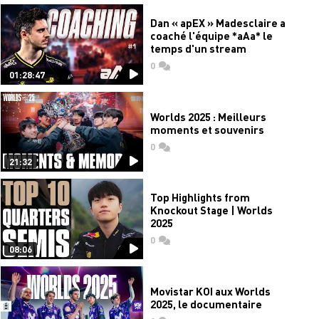
Dan « apEX » Madesclaire a
coaché l'équipe *aAa* le
temps d'un stream
0
commentaires
01:28:47
Worlds 2025 : Meilleurs
moments et souvenirs
0
commentaires
21:32
Top Highlights from
Knockout Stage | Worlds
2025
0
commentaires
08:06
Movistar KOI aux Worlds
2025, le documentaire