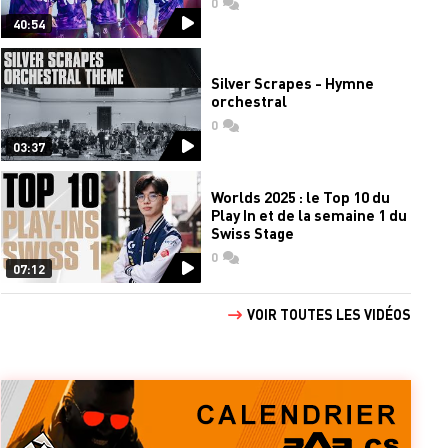
0
commentaires
40:54
Silver Scrapes - Hymne
orchestral
0
commentaires
03:37
Worlds 2025 : le Top 10 du
Play In et de la semaine 1 du
Swiss Stage
0
commentaires
07:12
VOIR TOUTES LES VIDÉOS