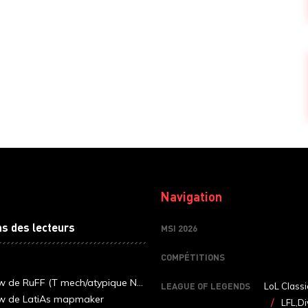
Navigation
ns des lecteurs
MSI 2026
COMPÉTITIONS
ew de RuFF (T mech/atypique N...
LEAGUE OF LEGENDS
LoL Classi
ew de LatiAs mapmaker
LFL,Di