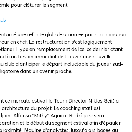
émie pour clôturer le segment.
nds
 a entamé une refonte globale amorcée par la nomination
eur en chef. La restructuration s'est logiquement
botlaner Hype en remplacement de Ice, ce dernier étant
ond à un besoin immédiat de trouver une nouvelle
 club d'anticiper le départ inéluctable du joueur sud-
bligatoire dans un avenir proche.
t ce mercato estival, le Team Director Niklas Geiß a
 architecture du projet. Le coaching staff est
adjoint Alfonso "Mithy" Aguirre Rodríguez sera
ration et le début du segment estival afin d'épauler
oximité, l'équipe d'analystes, jusqu'alors basée au