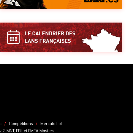
c
Compétitions
Mercato LoL
v 2, MNT, ERL et EMEA Masters