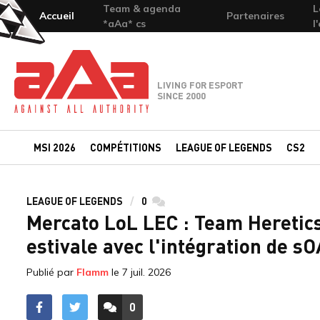
Team & agenda
L
Accueil
Partenaires
*aAa* cs
l
Team-aAa - against All authority
LIVING FOR ESPORT
SINCE 2000
MSI 2026
COMPÉTITIONS
LEAGUE OF LEGENDS
CS2
LEAGUE OF LEGENDS
0
commentaires
Mercato LoL LEC : Team Heretics 
estivale avec l'intégration de 
Publié par
Flamm
le
7 juil. 2026
0
ACCÉDER AUX
COMMENTAIRES