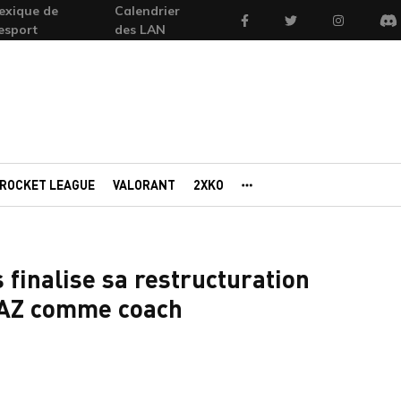
exique de
Calendrier
Facebook
Twitter
Instagram
'esport
des LAN
Di
ROCKET LEAGUE
VALORANT
2XKO
AUTRES PORTAILS
finalise sa restructuration
sOAZ comme coach