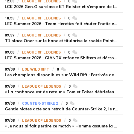
12:03
LEAGUE OF LEGENDS
0
commentaires
LCK 2026 Gen.G surclasse KT Rolster et s'empare de la deuxième place du Legend Group
10:53
LEAGUE OF LEGENDS
0
commentaires
LEC Summer 2026 : Team Heretics fait chuter Fnatic et lance enfin sa saison estivale
09:39
LEAGUE OF LEGENDS
0
commentaires
T1 place Oner sur le banc et titularise le rookie Painter face à Hanwha Life Esports
09:08
LEAGUE OF LEGENDS
0
commentaires
LEC Summer 2026 : GIANTX enfonce Shifters et décroche sa première victoire
07/08
LOL WILD RIFT
0
commentaires
Les champions disponibles sur Wild Rift : l'arrivée de Cho'Gath
07/08
LEAGUE OF LEGENDS
0
commentaires
« La confiance est de retour » Tom et Faker débriefent la victoire convaincante de T1 face à Dplus KIA
07/08
COUNTER-STRIKE 2
0
commentaires
Gentle Mates acte son retrait de Counter-Strike 2, le roster ibérique libéré
07/08
LEAGUE OF LEGENDS
0
commentaires
« Je nous ai fait perdre ce match » Homme assume la responsabilité de la défaite de HLE face à Gen.G