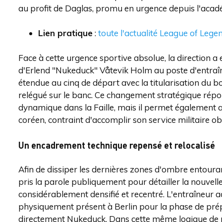
au profit de Daglas, promu en urgence depuis l'acad
Lien pratique
:
toute l'actualité League of Lege
Face à cette urgence sportive absolue, la direction
d'Erlend "Nukeduck" Våtevik Holm au poste d'entraîn
étendue au cinq de départ avec la titularisation du 
relégué sur le banc. Ce changement stratégique rép
dynamique dans la Faille, mais il permet également au
coréen, contraint d'accomplir son service militaire o
Un encadrement technique repensé et relocalisé
Afin de dissiper les dernières zones d'ombre entouran
pris la parole publiquement pour détailler la nouvelle
considérablement densifié et recentré. L'entraîneur 
physiquement présent à Berlin pour la phase de prépa
directement Nukeduck. Dans cette même logique de pr