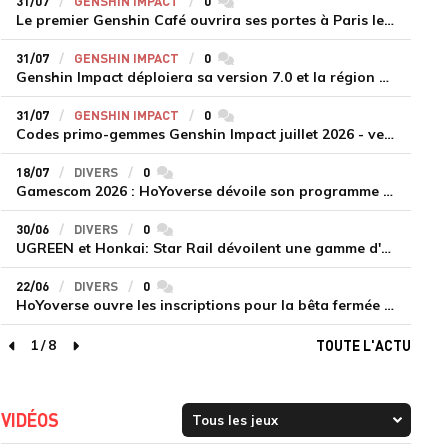
31/07
GENSHIN IMPACT
0
commentaires
Le premier Genshin Café ouvrira ses portes à Paris le 14 août
31/07
GENSHIN IMPACT
0
commentaires
Genshin Impact déploiera sa version 7.0 et la région de Snezhnaya le 12 août
31/07
GENSHIN IMPACT
0
commentaires
Codes primo-gemmes Genshin Impact juillet 2026 - version 7.0
18/07
DIVERS
0
commentaires
Gamescom 2026 : HoYoverse dévoile son programme et présente deux nouveaux jeux inédits
30/06
DIVERS
0
commentaires
UGREEN et Honkai: Star Rail dévoilent une gamme d'accessoires de recharge en édition limitée
22/06
DIVERS
0
commentaires
HoYoverse ouvre les inscriptions pour la bêta fermée de Honkai : Nexus Anima
1
/
8
TOUTE L'ACTU
page précédente
page suivante
VIDÉOS