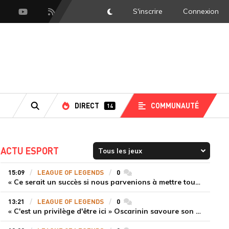
S'inscrire
Connexion
DarkMode
scord
Youtube
Flux RSS
DIRECT
COMMUNAUTÉ
14
RECHERCHE
ACTU ESPORT
15:09
LEAGUE OF LEGENDS
0
commentaires
« Ce serait un succès si nous parvenions à mettre tous les joueurs à niveau pour espérer atteindre les playoffs », Nukeduck et Mithy après la victoire de Team Heretics
13:21
LEAGUE OF LEGENDS
0
commentaires
« C'est un privilège d'être ici » Oscarinin savoure son retour en LEC et prépare sa revanche